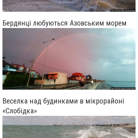
Бердянці любуються Азовським морем
Веселка над будинками в мікрорайоні
«Слобідка»