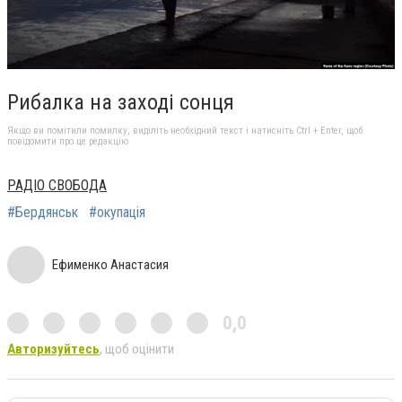
Рибалка на заході сонця
Якщо ви помітили помилку, виділіть необхідний текст і натисніть Ctrl + Enter, щоб
повідомити про це редакцію
РАДІО СВОБОДА
#Бердянськ
#окупація
Ефименко Анастасия
0,0
Авторизуйтесь
, щоб оцінити