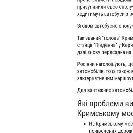
призупинили своє сполуч
ходитимуть автобуси з р
Згодом автобусне сполуч
Так званий "голова" Кри
станції "Південна" у Кер
далі знову пересадка на 
Росіяни наголошують, що
автомобілів, то їх тако
альтернативним маршрут
Для вантажних автомобіл
Які проблеми ви
Кримському мо
На Кримському мост
понівечених дорожн