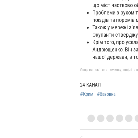
що міст частково о
Проблеми з рухом т
поїздів та поромів
Також у мережі з'я
Окупанти стверджую
Крім того, про уск
Андрющенко. Він за
нашої держави, в т
Якщо ви помітили помилку, виділіть нео
24 КАНАЛ
#Крим
#бавовна