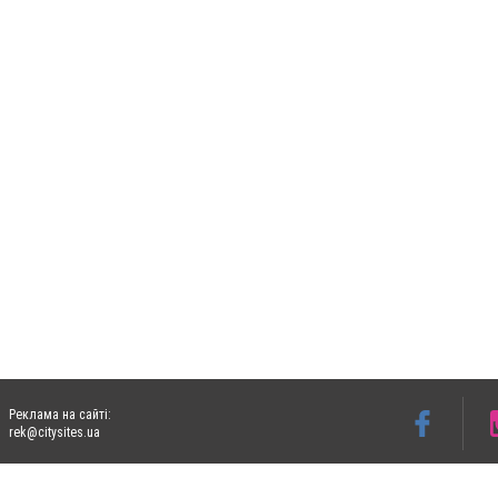
Реклама на сайті:
rek@citysites.ua
Допускається цитування матеріалів без отримання попередньої згоди 06153.com.ua з