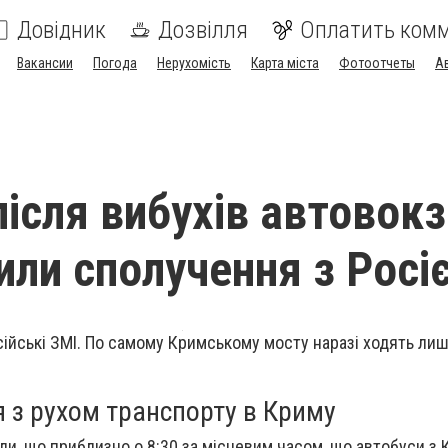
Довідник
Дозвілля
Оплатить ком
Вакансии
Погода
Нерухомість
Карта міста
Фотоотчеты
А
після вибухів автовок
или сполучення з Росі
ійські ЗМІ. По самому Кримському мосту наразі ходять ли
 з рухом транспорту в Криму
и, що приблизно о 8:30 за місцевим часом, що автобуси з 