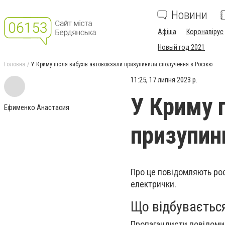
Новини
Афіша
Коронавірус
Новый год 2021
Головна
У Криму після вибухів автовокзали призупинили сполучення з Росією
11:25, 17 липня 2023 р.
У Криму 
Ефименко Анастасия
призупин
Про це повідомляють рос
електрички.
Що відбувається
Пропагандисти повідомил