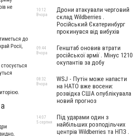
рів не
Дрони атакували черговий
10:12
Вчора
склад Wildberries .
Російський Єкатеринбург
прокинувся від вибухів
атиметься до
рай Росії,
Генштаб оновив втрати
09:44
Вчора
російської армії . Мінус 1210
окупантів за добу
 стосується
муться
WSJ - Путін може напасти
08:32
Вчора
на НАТО вже восени:
иторією.
розвідка США опублікувала
новий прогноз
на
Під ударами один з
14:07
5 серпня
найбільших розподільчих
дри
центрів Wildberries та НПЗ .
видно,