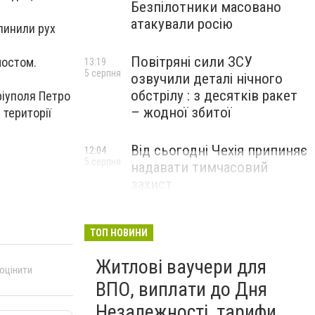
Безпілотники масовано
атакували росію
пинили рух
Повітряні сили ЗСУ
мостом.
13:19
5 серпня
озвучили деталі нічного
обстрілу : з десятків ракет
ріуполя Петро
– жодної збитої
 території
Від сьогодні Чехія припиняє
12:04
5 серпня
надавати тимчасовий
захист
військовозобов’язаним
українцям
ТОП НОВИНИ
Житлові ваучери для
 оцінити
ВПО, виплати до Дня
Незалежності, тарифи