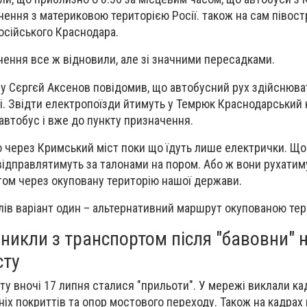
ення з материковою територією Росії. також на сам півост
осійського Краснодара.
ення все ж відновили, але зі значними пересадками.
му Сєргєй Аксенов повідомив, що автобусний рух здійснюв
чі. Звідти електропоїзди йтимуть у Темрюк Краснодарський к
автобус і вже до пункту призначення.
 через Кримський міст поки що їдуть лише електрички. Що
ж відправлятимуть за талонами на пором. Або ж вони рухати
ом через окуповану територію нашої держави.
ів варіант один – альтернативний маршрут окупованою тер
никли з транспортом після "бавовни" 
сту
у вночі 17 липня сталися "прильоти". У мережі виклали ка
іх покриттів та опор мостового переходу. Також на кадрах 