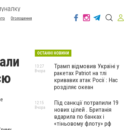
муналку
вто
Оголошення
ОСТАННІ НОВИНИ
зали
Трамп відмовив Україні у
13:27
Вчора
ракетах Patriot на тлі
єю
кривавих атак Росії : Нас
розділяє океан
ше
Під санкції потрапили 19
12:15
Вчора
нових цілей . Британія
вдарила по банках і
«тіньовому флоту» рф
Криму