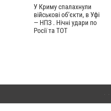
У Криму спалахнули
військові об’єкти, в Уфі
— НПЗ . Нічні удари по
Росії та ТОТ
ердянська. Для інтернет-видань обов'язкове розміщення прямого, відкритого для