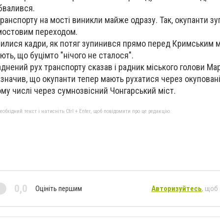
бвалився.
ранспорту на мості виникли майже одразу. Так, окупанти зу
 мостовим переходом.
вилися кадри, як потяг зупинився прямо перед Кримським 
ть, що буцімто "нічого не сталося".
ладнений рух транспорту сказав і радник міського голови Ма
значив, що окупанти тепер мають рухатися через окуповані
ому числі через сумнозвісний Чонгарський міст.
бхідний текст і натисніть Ctrl + Enter, щоб повідомити про це редакцію
0,0
Оцініть першим
Авторизуйтесь
, щоб