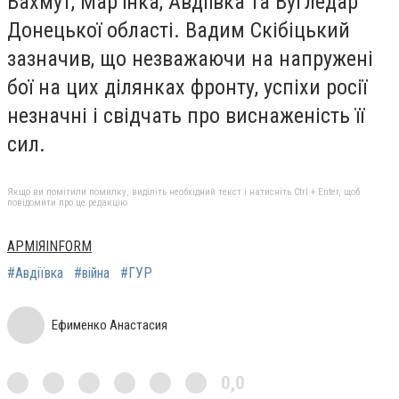
Бахмут, Мар’їнка, Авдіївка та Вугледар
Донецької області. Вадим Скібіцький
зазначив, що незважаючи на напружені
бої на цих ділянках фронту, успіхи росії
незначні і свідчать про виснаженість її
сил.
Якщо ви помітили помилку, виділіть необхідний текст і натисніть Ctrl + Enter, щоб
повідомити про це редакцію
АРМІЯINFORM
#Авдіївка
#війна
#ГУР
Ефименко Анастасия
0,0