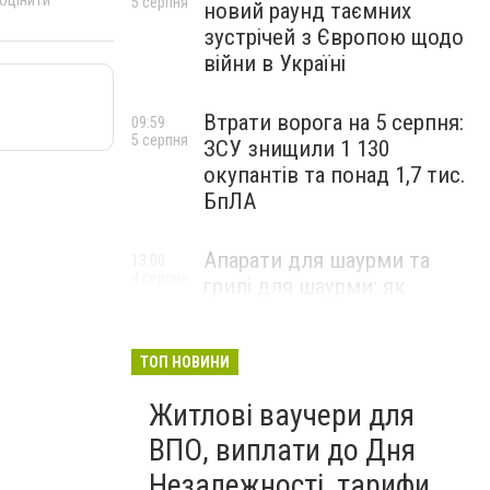
 оцінити
5 серпня
новий раунд таємних
зустрічей з Європою щодо
війни в Україні
Втрати ворога на 5 серпня:
09:59
5 серпня
ЗСУ знищили 1 130
окупантів та понад 1,7 тис.
БпЛА
Апарати для шаурми та
13:00
4 серпня
грилі для шаурми: як
вибрати професійне
обладнання для стабільної
роботи закладу
ТОП НОВИНИ
НОВИНИ КОМПАНІЙ
Житлові ваучери для
ВПО, виплати до Дня
Незалежності, тарифи