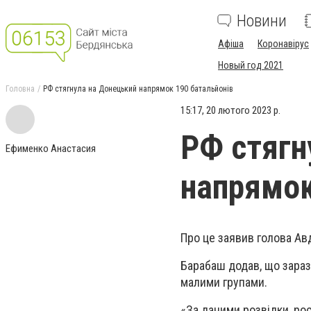
Новини
Афіша
Коронавірус
Новый год 2021
Головна
РФ стягнула на Донецький напрямок 190 батальйонів
15:17, 20 лютого 2023 р.
РФ стягн
Ефименко Анастасия
напрямок
Про це заявив голова Авд
Барабаш додав, що зараз
малими групами.
«За даними розвідки, рос