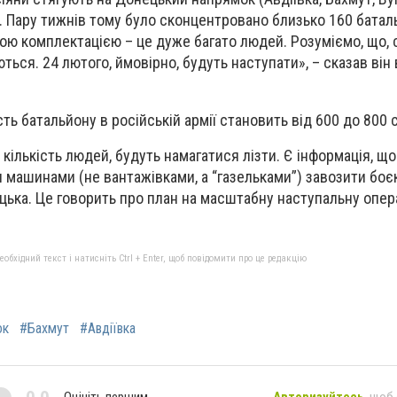
и. Пару тижнів тому було сконцентровано близько 160 баталь
ною комплектацією – це дуже багато людей. Розуміємо, що, 
ться. 24 лютого, ймовірно, будуть наступати», – сказав він 
ь батальйону в російській армії становить від 600 до 800 
кількість людей, будуть намагатися лізти. Є інформація, щ
машинами (не вантажівками, а “газельками”) завозити боє
ецька. Це говорить про план на масштабну наступальну опер
бхідний текст і натисніть Ctrl + Enter, щоб повідомити про це редакцію
ок
#Бахмут
#Авдіївка