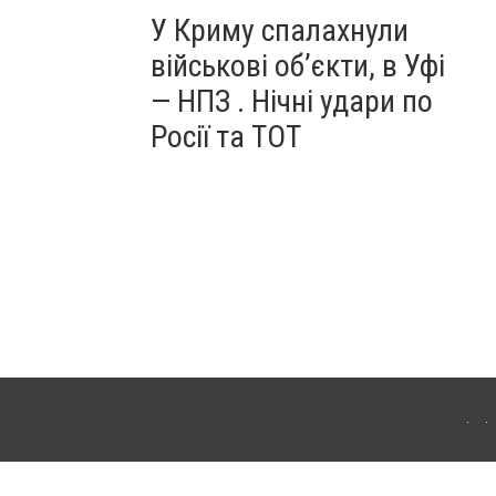
У Криму спалахнули
військові об’єкти, в Уфі
— НПЗ . Нічні удари по
Росії та ТОТ
ердянська. Для інтернет-видань обов'язкове розміщення прямого, відкритого для