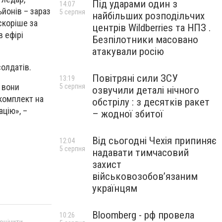
Під ударами один з
14:07
йонів – зараз
5 серпня
найбільших розподільчих
скоріше за
центрів Wildberries та НПЗ .
в ефірі
Безпілотники масовано
атакували росію
солдатів.
Повітряні сили ЗСУ
13:19
о вони
5 серпня
озвучили деталі нічного
комплект на
обстрілу : з десятків ракет
ацію», –
– жодної збитої
Від сьогодні Чехія припиняє
12:04
5 серпня
надавати тимчасовий
захист
військовозобов’язаним
українцям
Bloomberg - рф провела
10:26