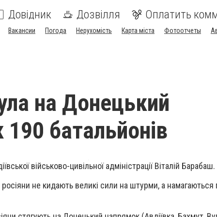
Довідник
Дозвілля
Оплатить ком
Вакансии
Погода
Нерухомість
Карта міста
Фотоотчеты
А
ула на Донецький
 190 батальйонів
іївської військово-цивільної адміністрації Віталій Барабаш.
 росіяни не кидають великі сили на штурми, а намагаються
іяни стягують на Донецький напрямок (Авдіївка, Бахмут, Ву