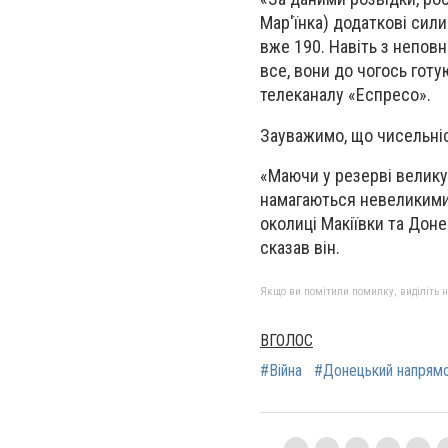
Мар'їнка) додаткові сил
вже 190. Навіть з непов
все, вони до чогось готую
телеканалу «Еспресо».
Зауважимо, що чисельніст
«Маючи у резерві велику 
намагаються невеликими 
околиці Макіївки та Дон
сказав він.
Якщо ви помітили помилку, виділіть нео
ВГОЛОС
#Війна
#Донецький напрям