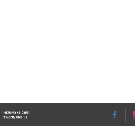
Реклама на сайті:
rek@citysites.ua
Допускається цитування матеріалів без отримання попередньої згоди 06153.com.ua з