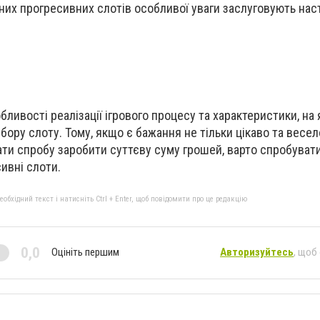
их прогресивних слотів особливої уваги заслуговують наст
бливості реалізації ігрового процесу та характеристики, на 
ибору слоту. Тому, якщо є бажання не тільки цікаво та весе
ати спробу заробити суттєву суму грошей, варто спробувати
ивні слоти.
бхідний текст і натисніть Ctrl + Enter, щоб повідомити про це редакцію
0,0
Оцініть першим
Авторизуйтесь
, щоб