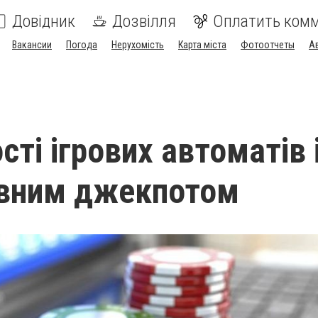
Довідник
Дозвілля
Оплатить ком
Вакансии
Погода
Нерухомість
Карта міста
Фотоотчеты
А
ті ігрових автоматів 
ивним джекпотом