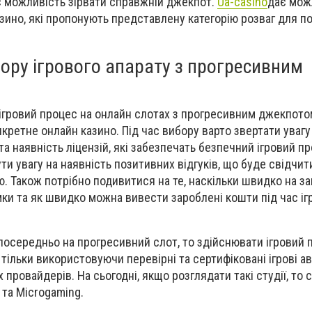
 є можливість зірвати справжній джекпот.
U
a-casino
дає мож
азино, які пропонують представлену категорію розваг для п
ору ігрового апарату з прогресивним
 ігровий процес на онлайн слотах з прогресивним джекпото
нкретне онлайн казино. Під час вибору варто звертати увагу
а наявність ліцензій, які забезпечать безпечний ігровий пр
и увагу на наявність позитивних відгуків, що буде свідчити
. Також потрібно подивитися на те, наскільки швидко на за
мки та як швидко можна вивести зароблені кошти під час іг
посередньо на прогресивний слот, то здійснювати ігровий 
і тільки використовуючи перевірні та сертифіковані ігрові ав
 провайдерів. На сьогодні, якщо розглядати такі студії, то 
 та Microgaming.