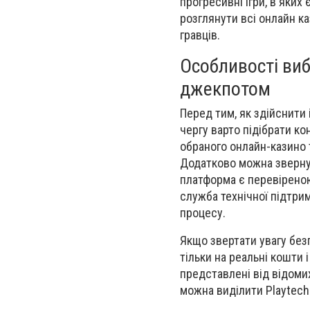
прогресивні ігри, в яких
розглянути всі онлайн к
гравців.
Особливості виб
джекпотом
Перед тим, як здійснити
чергу варто підібрати ко
обраного онлайн-казино т
Додатково можна звернут
платформа є перевіреною
служба технічної підтри
процесу.
Якщо звертати увагу без
тільки на реальні кошти 
представлені від відомих
можна виділити Playtech