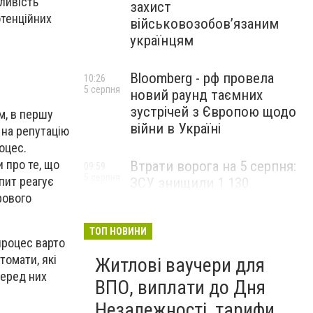
ливість
захист
отенційних
військовозобов’язаним
українцям
Bloomberg - рф провела
10:26
5 серпня
новий раунд таємних
зустрічей з Європою щодо
м, в першу
війни в Україні
 на репутацію
оцес.
 про те, що
Втрати ворога на 5 серпня:
09:59
5 серпня
пит реагує
ЗСУ знищили 1 130
рового
окупантів та понад 1,7 тис.
БпЛА
ТОП НОВИНИ
процес варто
томати, які
Житлові ваучери для
серед них
ВПО, виплати до Дня
Незалежності, тарифи