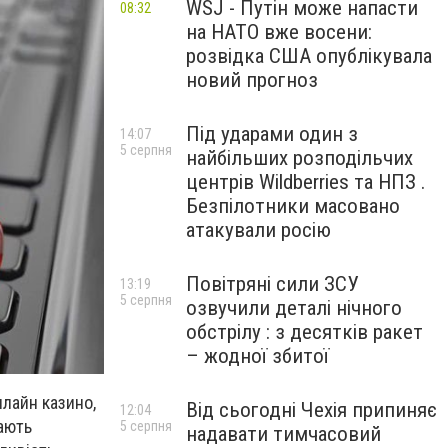
WSJ - Путін може напасти
08:32
на НАТО вже восени:
розвідка США опублікувала
новий прогноз
Під ударами один з
14:07
5 серпня
найбільших розподільчих
центрів Wildberries та НПЗ .
Безпілотники масовано
атакували росію
Повітряні сили ЗСУ
13:19
5 серпня
озвучили деталі нічного
обстрілу : з десятків ракет
– жодної збитої
нлайн казино,
Від сьогодні Чехія припиняє
12:04
ають
5 серпня
надавати тимчасовий