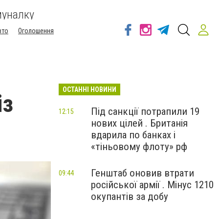
муналку
вто
Оголошення
ОСТАННІ НОВИНИ
із
Під санкції потрапили 19
12:15
нових цілей . Британія
вдарила по банках і
«тіньовому флоту» рф
Генштаб оновив втрати
09:44
російської армії . Мінус 1210
окупантів за добу