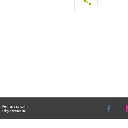
Реклама на сайті:
rek@citysites.ua
Допускається цитування матеріалів без отримання попередньої згоди 06153.com.ua з