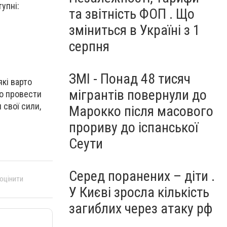
упні:
та звітність ФОП . Що
зміниться в Україні з 1
серпня
ЗМІ - Понад 48 тисяч
які варто
мігрантів повернули до
ло провести
 свої сили,
Марокко після масового
прориву до іспанської
Сеути
Серед поранених – діти .
 оцінити
У Києві зросла кількість
загиблих через атаку рф