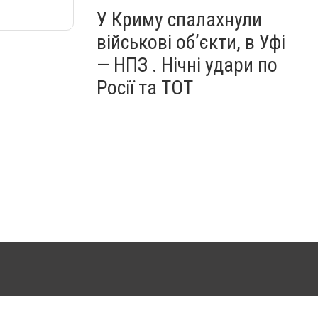
У Криму спалахнули
військові об’єкти, в Уфі
— НПЗ . Нічні удари по
Росії та ТОТ
ердянська. Для інтернет-видань обов'язкове розміщення прямого, відкритого для