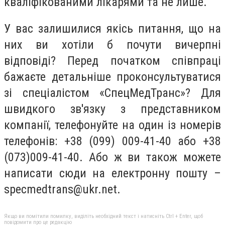
кваліфікованими лікарями та не лише.
У вас залишилися якісь питання, що на
них ви хотіли б почути вичерпні
відповіді? Перед початком співпраці
бажаєте детальніше проконсультуватися
зі спеціалістом «СпецМедТранс»? Для
швидкого зв'язку з представником
компанії, телефонуйте на один із номерів
телефонів: +38 (099) 009-41-40 або +38
(073)009-41-40. Або ж ви також можете
написати сюди на електронну пошту –
specmedtrans@ukr.net
.
Якщо ви помітили помилку, виділіть необхідний текст і натисніть Ctrl + Enter, щоб
повідомити про це редакцію