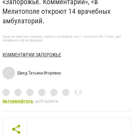
«Запорожье. Комментарии»
, <в
Мелитополе откроют 14 врачебных
амбулаторий
.
Якщо ви помітили помилку, виділіть необхідний текст і натисніть Ctrl + Enter, щоб
повідомити про це редакцію
КОММЕНТАРИИ ЗАПОРОЖЬЕ
Швед Татьяна Игоревна
0,0
Авторизуйтесь
, щоб оцінити