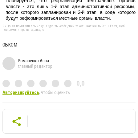
Планируется, что реорганизация центральных органов
власти - это лишь 1-й этап административной реформы,
после которого запланирован и 2-й этап, в ходе которого
будут реформироваться местные органы власти.
Якщо ви помітили помилку, виділіть необхідний текст і натисніть Ctrl + Enter, щоб
повідомити про це редакцію
ОБКОМ
Романенко Анна
главный редактор
0,0
Авторизируйтесь
, чтобы оценить