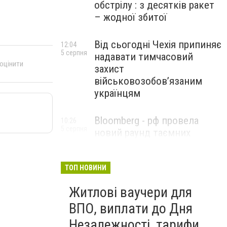
обстрілу : з десятків ракет
– жодної збитої
Від сьогодні Чехія припиняє
12:04
5 серпня
надавати тимчасовий
 оцінити
захист
військовозобов’язаним
українцям
Bloomberg - рф провела
10:26
5 серпня
новий раунд таємних
зустрічей з Європою щодо
війни в Україні
ТОП НОВИНИ
Житлові ваучери для
ВПО, виплати до Дня
Незалежності, тарифи