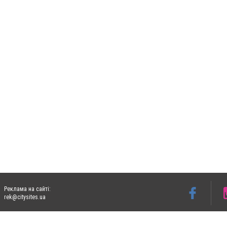
Реклама на сайті:
rek@citysites.ua
Допускається цитування матеріалів без отримання попередньої згоди 06153.com.ua з