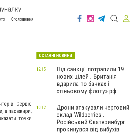
муналку
вто
Оголошення
ОСТАННІ НОВИНИ
Під санкції потрапили 19
12:15
нових цілей . Британія
вдарила по банках і
«тіньовому флоту» рф
терів. Сервіс
Дрони атакували черговий
10:12
и, а пасажири,
склад Wildberries .
вказати точки
Російський Єкатеринбург
прокинувся від вибухів