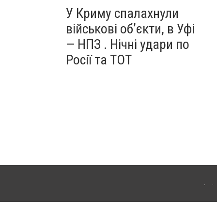
У Криму спалахнули
військові об’єкти, в Уфі
— НПЗ . Нічні удари по
Росії та ТОТ
ердянська. Для інтернет-видань обов'язкове розміщення прямого, відкритого для