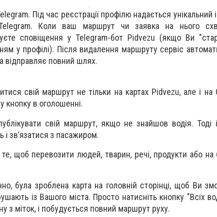
Telegram. Під час реєстрації профілю надається унікальний 
Telegram. Коли ваш маршрут чи заявка на нього сх
уєте сповіщення у Telegram-бот Pidvezu (якщо Ви "стар
ям у профілі). Після видалення маршруту сервіс автома
а відправляє повний шлях.
тися свій маршрут не тільки на картах Pidvezu, але і на 
у кнопку в оголошенні.
блікувати свій маршрут, якщо не знайшов водія. Тоді і
 і зв’язатися з пасажиром.
 те, щоб перевозити людей, тварин, речі, продукти або на
но, була зроблена карта на головній сторінці, щоб Ви зм
рушають із Вашого міста. Просто натисніть кнопку "Всіх вод
дну з міток, і побудується повний маршрут руху.