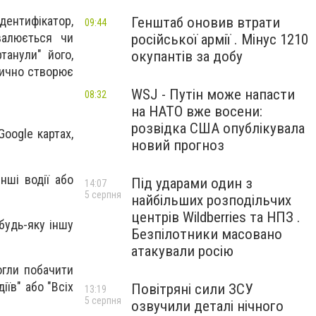
ідентифікатор,
Генштаб оновив втрати
09:44
валюється чи
російської армії . Мінус 1210
танули" його,
окупантів за добу
тично створює
WSJ - Путін може напасти
08:32
на НАТО вже восени:
розвідка США опублікувала
Google картах,
новий прогноз
нші водії або
Під ударами один з
14:07
5 серпня
найбільших розподільчих
центрів Wildberries та НПЗ .
 будь-яку іншу
Безпілотники масовано
атакували росію
огли побачити
іїв" або "Всіх
Повітряні сили ЗСУ
13:19
5 серпня
озвучили деталі нічного