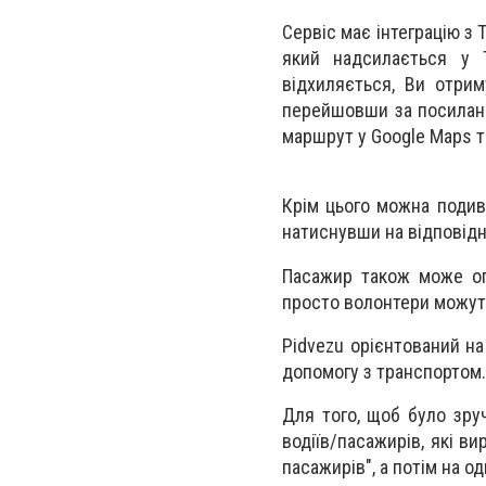
Сервіс має інтеграцію з 
який надсилається у 
відхиляється, Ви отрим
перейшовши за посиланн
маршрут у Google Maps т
Крім цього можна подиви
натиснувши на відповідн
Пасажир також може опу
просто волонтери можуть
Pidvezu орієнтований на
допомогу з транспортом.
Для того, щоб було зруч
водіїв/пасажирів, які ви
пасажирів", а потім на о