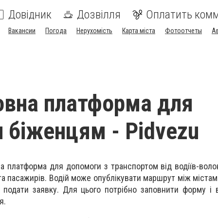
Довідник
Дозвілля
Оплатить ком
Вакансии
Погода
Нерухомість
Карта міста
Фотоотчеты
А
вна платформа для
 біженцям - Pidvezu
а платформа для допомоги з транспортом від водіїв-волон
та пасажирів. Водій може опублікувати маршрут між містам
 подати заявку. Для цього потрібно заповнити форму і 
я.