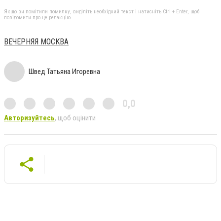
Якщо ви помітили помилку, виділіть необхідний текст і натисніть Ctrl + Enter, щоб
повідомити про це редакцію
ВЕЧЕРНЯЯ МОСКВА
Швед Татьяна Игоревна
0,0
Авторизуйтесь
, щоб оцінити