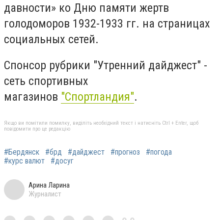
давности» ко Дню памяти жертв
голодоморов 1932-1933 гг. на страницах
социальных сетей.
Спонсор рубрики "Утренний дайджест" -
сеть спортивных
магазинов
"Спортландия"
.
Якщо ви помітили помилку, виділіть необхідний текст і натисніть Ctrl + Enter, щоб
повідомити про це редакцію
#Бердянск
#брд
#дайджест
#прогноз
#погода
#курс валют
#досуг
Арина Ларина
Журналист