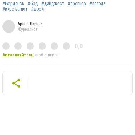
#Бердянск
#брд
#дайджест
#прогноз
#погода
#курс валют
#досуг
Арина Ларина
Журналист
0,0
Авторизуйтесь
, щоб оцінити