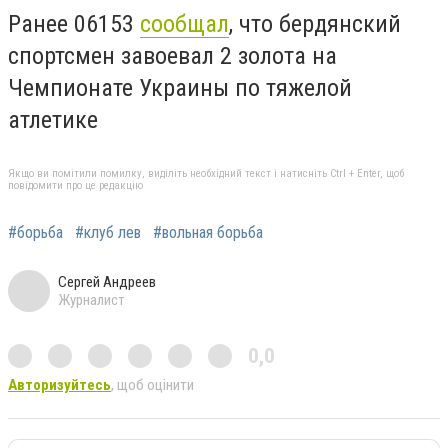
Ранее 06153
сообщал
, что бердянский
спортсмен завоевал 2 золота на
Чемпионате Украины по тяжелой
атлетике
Якщо ви помітили помилку, виділіть необхідний текст і натисніть Ctrl + Enter, щоб
повідомити про це редакцію
#борьба
#клуб лев
#вольная борьба
Сергей Андреев
Журналист
0,0
Авторизуйтесь
, щоб оцінити