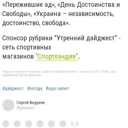
«Пережившие ад», «День Достоинства и
Свободы», «Украина – независимость,
достоинство, свобода».
Спонсор рубрики "Утренний дайджест" -
сеть спортивных
магазинов
"Спортландия"
.
Якщо ви помітили помилку, виділіть необхідний текст і натисніть Ctrl + Enter, щоб
повідомити про це редакцію
#дайджест
#погода
#курс валют
Сергей Андреев
Журналист
0,0