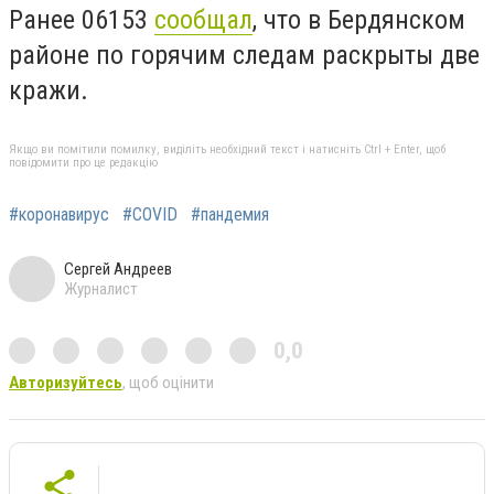
Ранее 06153
сообщал
, что в Бердянском
районе по горячим следам раскрыты две
кражи.
Якщо ви помітили помилку, виділіть необхідний текст і натисніть Ctrl + Enter, щоб
повідомити про це редакцію
#коронавирус
#COVID
#пандемия
Сергей Андреев
Журналист
0,0
Авторизуйтесь
, щоб оцінити