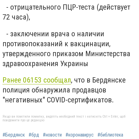
- отрицательного ПЦР-теста (действует
72 часа),
- заключении врача о наличии
противопоказаний к вакцинации,
утвержденного приказом Министерства
здравоохранения Украины
Ранее 06153 сообщал
, что в Бердянске
полиция обнаружила продавцов
"негативных" COVID-сертификатов.
Якщо ви помітили помилку, виділіть необхідний текст і натисніть Ctrl + Enter, щоб
повідомити про це редакцію
#Бердянск
#брд
#новости
#коронавирус
#библиотека