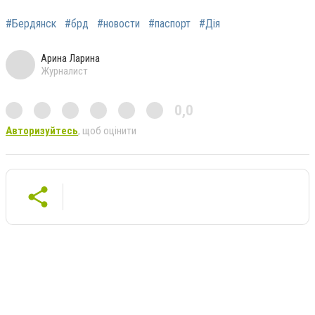
#Бердянск
#брд
#новости
#паспорт
#Дія
Арина Ларина
Журналист
0,0
Авторизуйтесь
, щоб оцінити