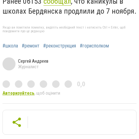
Ранее 06153
сообщал
, что каникулы в
школах Бердянска продлили до 7 ноября.
Якщо ви помітили помилку, виділіть необхідний текст і натисніть Ctrl + Enter, щоб
повідомити про це редакцію
#школа
#ремонт
#реконструкция
#горисполком
Сергей Андреев
Журналист
0,0
Авторизуйтесь
, щоб оцінити