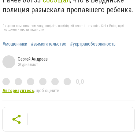
полиция разыскала пропавшего ребенка.
Якщо ви помітили помилку, виділіть необхідний текст і натисніть Ctrl + Enter, щоб
повідомити про це редакцію
#мошенники
#вымогательство
#укртрансбезопаность
Сергей Андреев
Журналист
0,0
Авторизуйтесь
, щоб оцінити