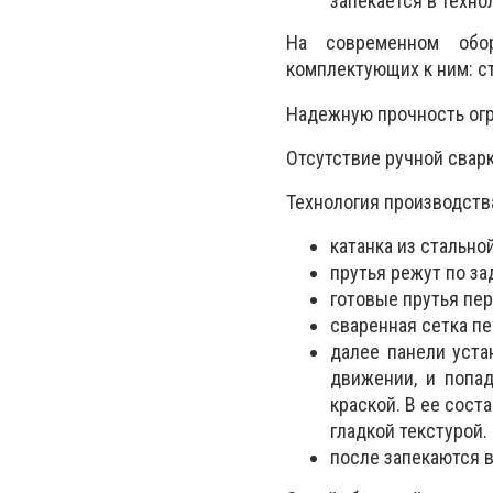
запекается в техн
На современном обор
комплектующих к ним: ст
Надежную прочность огр
Отсутствие ручной свар
Технология производств
катанка из стально
прутья режут по за
готовые прутья пе
сваренная сетка п
далее панели уста
движении, и попа
краской. В ее сост
гладкой текстурой.
после запекаются в