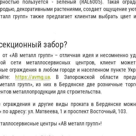
ностью пользуется - зеленый (RAL6005). Такая оград
ородью, декоративными растениями, создает ощущение уют
еталл групп» также предлагает клиентам выбрать цвет 
 секционный забор?
 от «АВ металл групп» – отличная идея и несомненно у
нной сети металлосервисных центров, клиент может
ые ограждения в любом городе и населенном пункте Укр
айте:
https://avmg.ua
. В Запорожской области пред
металл групп», из них в Бердянске две розничные торг
нтов металлопродукции для строительства.
 ограждения и другие виды проката в Бердянске можн
 по адресу: ул. Матвеева, 1 и проспект Восточный, 103.
таллосервисные центры «АВ металл групп»!