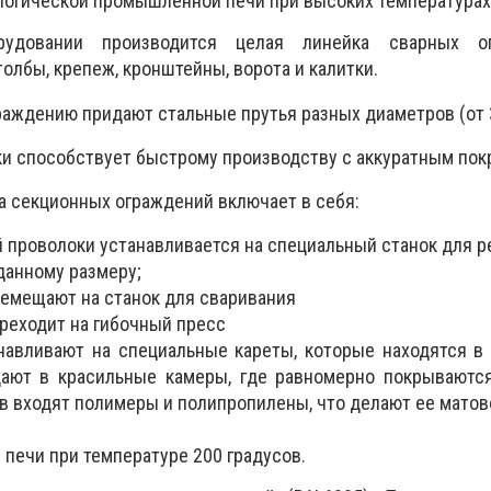
ологической промышленной печи при высоких температурах
удовании производится целая линейка сварных о
олбы, крепеж, кронштейны, ворота и калитки.
аждению придают стальные прутья разных диаметров (от 3,
ки способствует быстрому производству с аккуратным пок
а секционных ограждений включает в себя:
й проволоки устанавливается на специальный станок для р
данному размеру;
ремещают на станок для сваривания
ереходит на гибочный пресс
навливают на специальные кареты, которые находятся 
дают в красильные камеры, где равномерно покрываютс
ав входят полимеры и полипропилены, что делают ее матов
 печи при температуре 200 градусов.