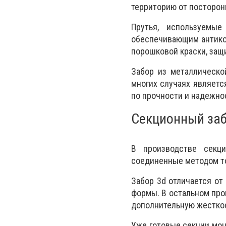
территорию от посторон
Прутья, используемые
обеспечивающим антико
порошковой краски, за
Забор из металлическо
многих случаях являет
по прочности и надежно
Секционный заб
В производстве секци
соединенные методом т
Забор 3d отличается от
формы. В остальном про
дополнительную жесткос
Уже готовые секции мон