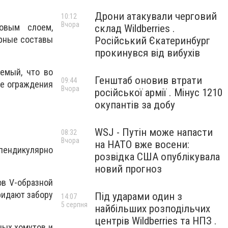
Дрони атакували черговий
10:12
Вчора
ковым слоем,
склад Wildberries .
ерные составы
Російський Єкатеринбург
прокинувся від вибухів
емый, что во
Генштаб оновив втрати
09:44
ые ограждения
Вчора
російської армії . Мінус 1210
окупантів за добу
WSJ - Путін може напасти
08:32
Вчора
на НАТО вже восени:
пендикулярно
розвідка США опублікувала
новий прогноз
ов V-образной
ридают забору
Під ударами один з
14:07
5 серпня
найбільших розподільчих
центрів Wildberries та НПЗ .
ных хомутов и