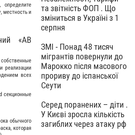
, определите
та звітність ФОП . Що
, местность и
зміниться в Україні з 1
серпня
ений «АВ
ЗМІ - Понад 48 тисяч
мігрантів повернули до
 собственные
Марокко після масового
и реализации
прориву до іспанської
юдением всех
Сеути
3d секционные
Серед поранених – діти .
У Києві зросла кількість
лока обычного
загиблих через атаку рф
аска, которая