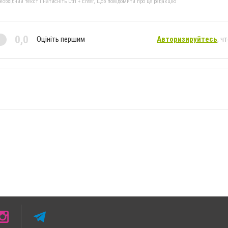
бхідний текст і натисніть Ctrl + Enter, щоб повідомити про це редакцію
0,0
Оцініть першим
Авторизируйтесь
, ч