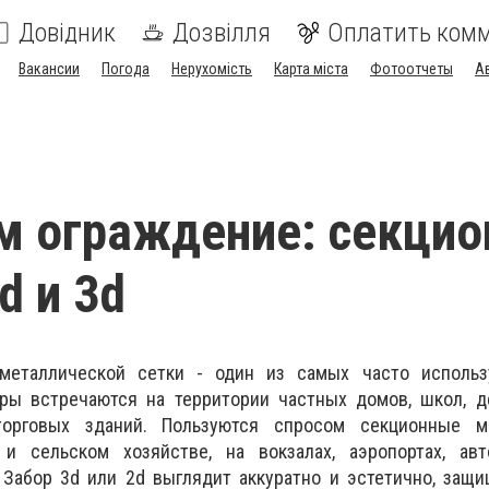
Довідник
Дозвілля
Оплатить ком
Вакансии
Погода
Нерухомість
Карта міста
Фотоотчеты
А
м ограждение: секци
d и 3d
металлической сетки - один из самых часто исполь
оры встречаются на территории частных домов, школ, д
орговых зданий. Пользуются спросом секционные м
и сельском хозяйстве, на вокзалах, аэропортах, авт
 Забор 3d или 2d выглядит аккуратно и эстетично, защ