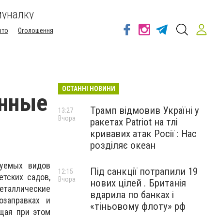
муналку
вто
Оголошення
ОСТАННІ НОВИНИ
онные
Трамп відмовив Україні у
13:27
Вчора
ракетах Patriot на тлі
кривавих атак Росії : Нас
розділяє океан
зуемых видов
Під санкції потрапили 19
12:15
етских садов,
Вчора
нових цілей . Британія
еталлические
вдарила по банках і
озаправках и
«тіньовому флоту» рф
ищая при этом