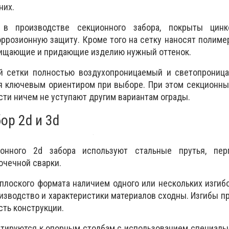
них.
 в производстве секционного забора, покрыты цин
ррозионную защиту. Кроме того на сетку наносят полим
щищающие и придающие изделию нужный оттенок.
й сетки полностью воздухопроницаемый и светопроница
ся ключевым ориентиром при выборе. При этом секционн
сти ничем не уступают другим вариантам ограды.
ор 2d и 3d
онного 2d забора используют стальные прутья, пер
очечной сварки.
 плоского формата наличием одного или нескольких изгиб
изводство и характеристики материалов сходны. Изгибы п
ть конструкции.
тируются к опорным столбам с использованием специаль