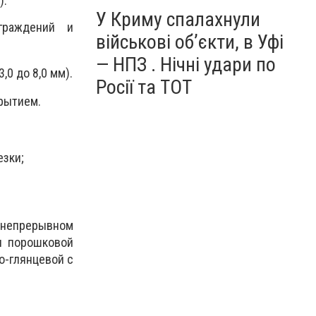
).
У Криму спалахнули
граждений и
військові об’єкти, в Уфі
— НПЗ . Нічні удари по
0 до 8,0 мм).
Росії та ТОТ
рытием.
езки;
в непрерывном
я порошковой
о-глянцевой с