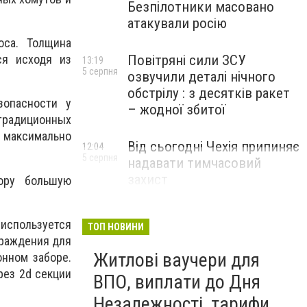
Безпілотники масовано
атакували росію
оса. Толщина
Повітряні сили ЗСУ
ся исходя из
13:19
5 серпня
озвучили деталі нічного
обстрілу : з десятків ракет
зопасности у
– жодної збитої
традиционных
 максимально
Від сьогодні Чехія припиняє
12:04
5 серпня
надавати тимчасовий
захист
ору большую
військовозобов’язаним
українцям
 используется
ТОП НОВИНИ
граждения для
Житлові ваучери для
онном заборе.
рез 2d секции
ВПО, виплати до Дня
Незалежності, тарифи