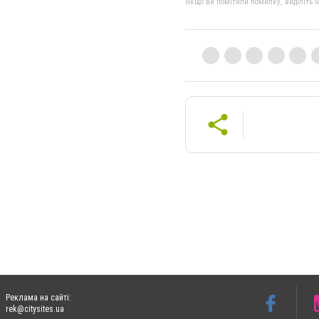
Якщо ви помітили помилку, виділіть нео
Реклама на сайті:
rek@citysites.ua