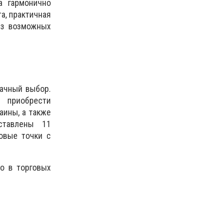
а гармонично
а, практичная
из возможных
дачный выбор.
 приобрести
аины, а также
ставлены 11
овые точки с
о в торговых