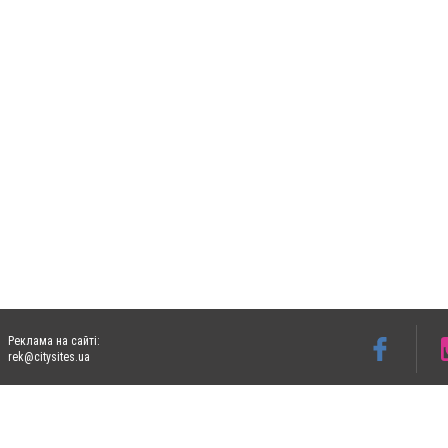
Реклама на сайті:
rek@citysites.ua
Допускається цитування матеріалів без отримання попередньої згоди 06153.com.ua з
пошукових систем гіперпосилання на цитовані статті не нижче другого абзацу в тек
Матеріали з плашками "Новини компаній", "Промо", "Партнерський матеріал", "Партнер