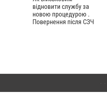
відновити службу за
новою процедурою .
Повернення після СЗЧ
ердянська. Для інтернет-видань обов'язкове розміщення прямого, відкритого для
лама" публікуються на правах реклами.