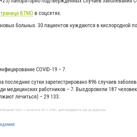
(+25) лабораторно подтвержденных случаев заболевания C
транице БТМО
в соцсетях.
 новых больных. 30 пациентов нуждаются в кислородной по
 инфицирование COVID-19 – 7.
за последние сутки зарегистрировано 896 случаев заболев
реди медицинских работников – 7. Выздоровели 187 человек,
жают лечиться) – 29 133.
бхідний текст і натисніть Ctrl + Enter, щоб повідомити про це редакцію
андемия