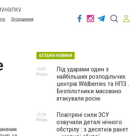
муналку
вто
Оголошення
ОСТАННІ НОВИНИ
е
Під ударами один з
14:07
Вчора
найбільших розподільчих
центрів Wildberries та НПЗ .
Безпілотники масовано
атакували росію
Повітряні сили ЗСУ
13:19
Вчора
озвучили деталі нічного
обстрілу : з десятків ракет
динении