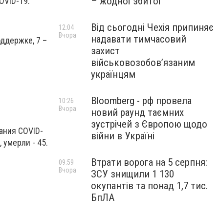
– жодної збитої
OVID-19.
Від сьогодні Чехія припиняє
12:04
Вчора
надавати тимчасовий
ддержке, 7 –
захист
військовозобов’язаним
українцям
Bloomberg - рф провела
10:26
Вчора
новий раунд таємних
зустрічей з Європою щодо
ания COVID-
війни в Україні
 умерли - 45.
Втрати ворога на 5 серпня:
09:59
Вчора
ЗСУ знищили 1 130
окупантів та понад 1,7 тис.
БпЛА