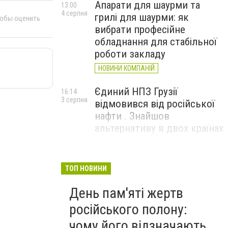
Апарати для шаурми та
13:00
4 серпня
грилі для шаурми: як
тобы оценить
вибрати професійне
обладнання для стабільної
роботи закладу
НОВИНИ КОМПАНІЙ
Єдиний НПЗ Грузії
16:14
3 серпня
відмовився від російської
нафти . Знайшов
альтернативу в двох країнах
До чого призвели атаки
15:16
3 серпня
ЗСУ на Wildberries . 200 млрд
ТОП НОВИНИ
збитків і ризик краху банків
День пам'яті жертв
рф
російського полону:
чому його відзначають