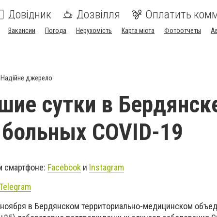
Довідник
Дозвілля
Оплатить ком
Вакансии
Погода
Нерухомість
Карта міста
Фотоотчеты
А
Надійне джерело
шие сутки в Бердянск
 больных COVID-19
м смартфоне:
Facebook
и
Instagram
Telegram
1 ноября в Бердянском территориально-медицинском объе