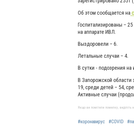
зарегистрировано 2551 
Об этом сообщается на
с
Госпитализированы – 25
на аппарате ИВЛ.
Выздоровели – 6.
Летальные случаи – 4.
В сутки - подозрения на
В Запорожской области
19, среди детей – 54, с
Активные случаи (продол
Якщо ви помітили помилку, виділіть нео
#коронавирус
#COVID
#п