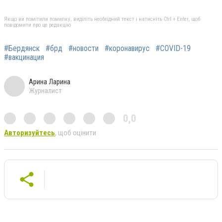
Якщо ви помітили помилку, виділіть необхідний текст і натисніть Ctrl + Enter, щоб
повідомити про це редакцію
#Бердянск
#брд
#новости
#коронавирус
#COVID-19
#вакцинация
Арина Ларина
Журналист
0,0
Авторизуйтесь
, щоб оцінити