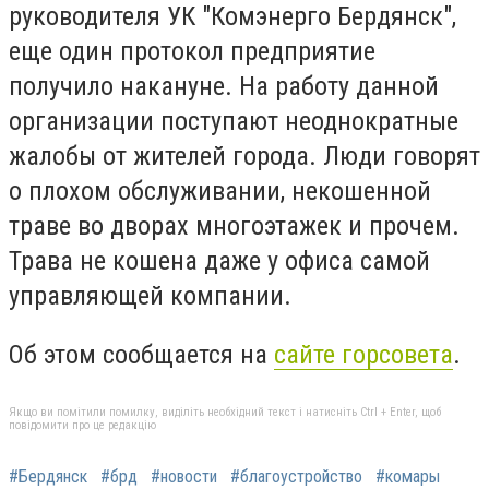
руководителя УК "Комэнерго Бердянск",
еще один протокол предприятие
получило накануне. На работу данной
организации поступают неоднократные
жалобы от жителей города. Люди говорят
о плохом обслуживании, некошенной
траве во дворах многоэтажек и прочем.
Трава не кошена даже у офиса самой
управляющей компании.
Об этом сообщается на
сайте горсовета
.
Якщо ви помітили помилку, виділіть необхідний текст і натисніть Ctrl + Enter, щоб
повідомити про це редакцію
#Бердянск
#брд
#новости
#благоустройство
#комары