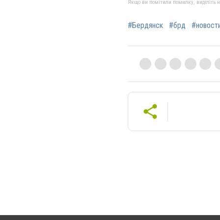
Якщо ви помітили помилку, виділіть нео
#Бердянск
#брд
#новост