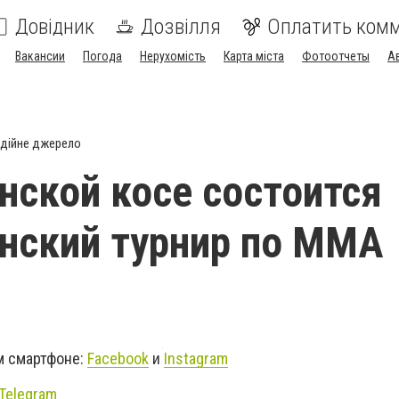
Довідник
Дозвілля
Оплатить ком
Вакансии
Погода
Нерухомість
Карта міста
Фотоотчеты
А
дійне джерело
нской косе состоится
нский турнир по ММА
м смартфоне:
Facebook
и
Instagram
Telegram