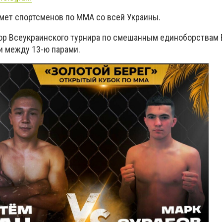
имет спортсменов по ММА со всей Украины.
тор Всеукраинского турнира по смешанным единоборствам 
и между 13-ю парами.