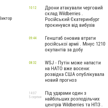
Дрони атакували черговий
10:12
склад Wildberries .
Виктор
Російський Єкатеринбург
прокинувся від вибухів
Генштаб оновив втрати
09:44
російської армії . Мінус 1210
окупантів за добу
WSJ - Путін може напасти
08:32
на НАТО вже восени:
розвідка США опублікувала
новий прогноз
Під ударами один з
14:07
5 серпня
найбільших розподільчих
центрів Wildberries та НПЗ .