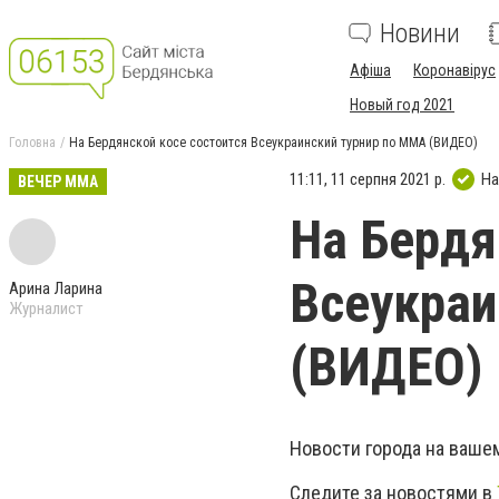
Новини
Афіша
Коронавірус
Новый год 2021
Головна
На Бердянской косе состоится Всеукраинский турнир по ММА (ВИДЕО)
11:11, 11 серпня 2021 р.
На
ВЕЧЕР ММА
На Бердя
Всеукраи
Арина Ларина
Журналист
(ВИДЕО)
Новости города на ваше
Следите за новостями в