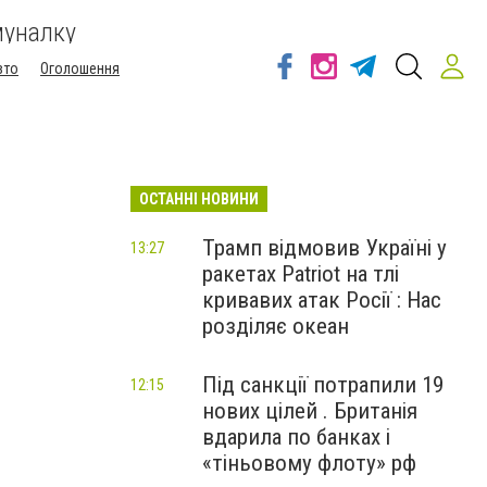
муналку
вто
Оголошення
ОСТАННІ НОВИНИ
Трамп відмовив Україні у
13:27
ракетах Patriot на тлі
кривавих атак Росії : Нас
розділяє океан
Під санкції потрапили 19
12:15
нових цілей . Британія
вдарила по банках і
«тіньовому флоту» рф