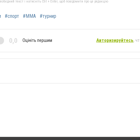
бхідний текст і натисніть Ctrl + Enter, щоб повідомити про це редакцію
и
#спорт
#ММА
#турнир
0,0
Оцініть першим
Авторизируйтесь
, ч