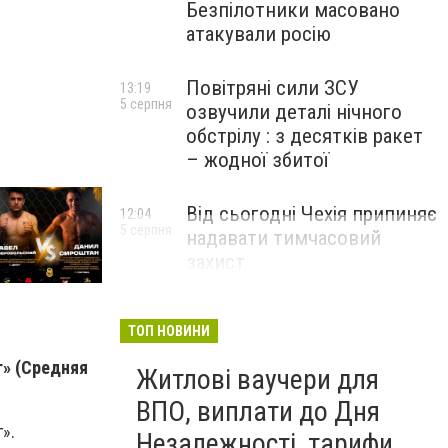
Безпілотники масовано
атакували росію
Повітряні сили ЗСУ
13:19
5 серпня
озвучили деталі нічного
обстрілу : з десятків ракет
– жодної збитої
Від сьогодні Чехія припиняє
12:04
5 серпня
надавати тимчасовий
захист
військовозобов’язаним
українцям
ТОП НОВИНИ
г»
(Средняя
Житлові ваучери для
ВПО, виплати до Дня
».
Незалежності, тарифи