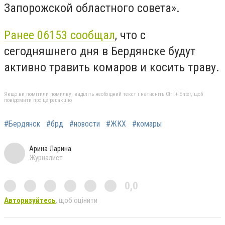
Запорожской областного совета».
Ранее 06153 сообщал
, что с
сегодняшнего дня в Бердянске будут
активно травить комаров и косить траву.
Якщо ви помітили помилку, виділіть необхідний текст і натисніть Ctrl + Enter, щоб
повідомити про це редакцію
#Бердянск
#брд
#новости
#ЖКХ
#комары
Арина Ларина
Журналист
0,0
Авторизуйтесь
, щоб оцінити