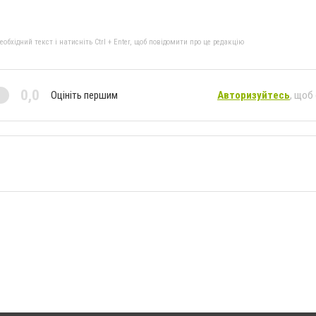
бхідний текст і натисніть Ctrl + Enter, щоб повідомити про це редакцію
0,0
Оцініть першим
Авторизуйтесь
, щоб