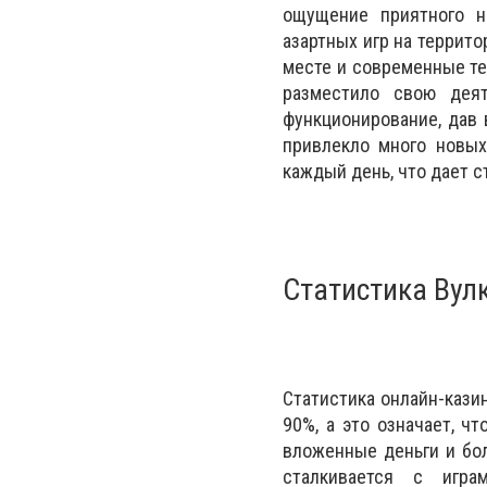
ощущение приятного н
азартных игр на террито
месте и современные те
разместило свою деят
функционирование, дав 
привлекло много новых
каждый день, что дает с
Статистика Вул
Статистика онлайн-казин
90%, а это означает, ч
вложенные деньги и бол
сталкивается с игра