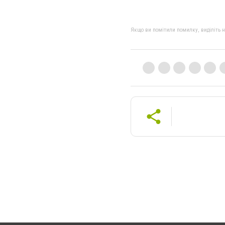
Якщо ви помітили помилку, виділіть нео