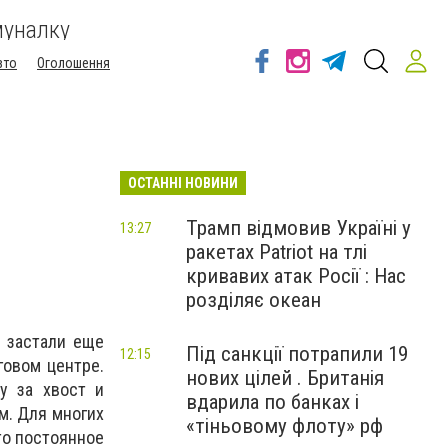
муналку
вто
Оголошення
ОСТАННІ НОВИНИ
Трамп відмовив Україні у
13:27
ракетах Patriot на тлі
кривавих атак Росії : Нас
розділяє океан
е застали еще
Під санкції потрапили 19
12:15
говом центре.
нових цілей . Британія
у за хвост и
вдарила по банках і
м. Для многих
«тіньовому флоту» рф
Это постоянное