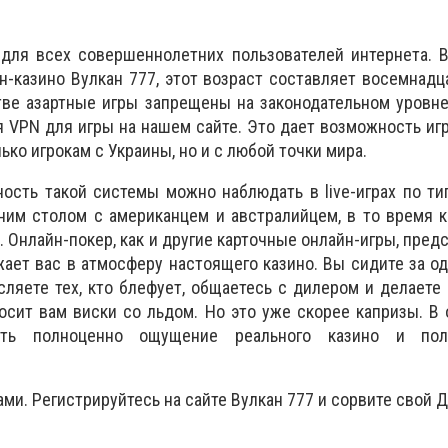
для всех совершеннолетних пользователей интернета. В
н-казино Вулкан 777, этот возраст составляет восемнадц
тве азартные игры запрещены на законодательном уровн
 VPN для игры на нашем сайте. Это дает возможность игр
ько игрокам с Украины, но и с любой точки мира.
ость такой системы можно наблюдать в live-играх по ти
ним столом с американцем и австралийцем, в то время 
 Онлайн-покер, как и другие карточные онлайн-игры, пред
ужает вас в атмосферу настоящего казино. Вы сидите за о
сляете тех, кто блефует, общаетесь с дилером и делаете 
осит вам виски со льдом. Но это уже скорее капризы. В
ать полноценно ощущение реального казино и пол
ми. Регистрируйтесь на сайте Вулкан 777 и сорвите свой 