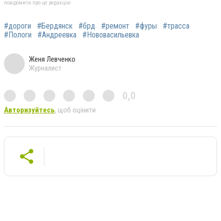
повідомити про це редакцію
#дороги
#Бердянск
#брд
#ремонт
#фуры
#трасса
#Пологи
#Андреевка
#Нововасильевка
Женя Левченко
Журналист
0,0
Авторизуйтесь
, щоб оцінити