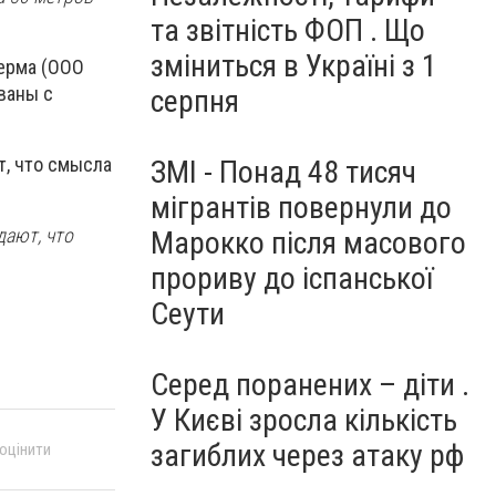
та звітність ФОП . Що
зміниться в Україні з 1
ферма (ООО
ваны с
серпня
т, что смысла
ЗМІ - Понад 48 тисяч
мігрантів повернули до
дают, что
Марокко після масового
прориву до іспанської
Сеути
Серед поранених – діти .
У Києві зросла кількість
загиблих через атаку рф
 оцінити