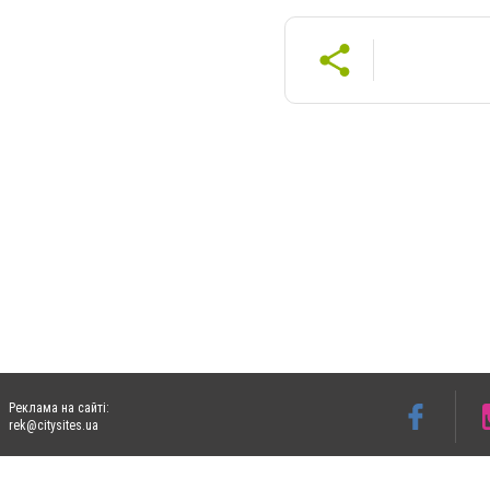
Реклама на сайті:
rek@citysites.ua
Допускається цитування матеріалів без отримання попередньої згоди 06153.com.ua з