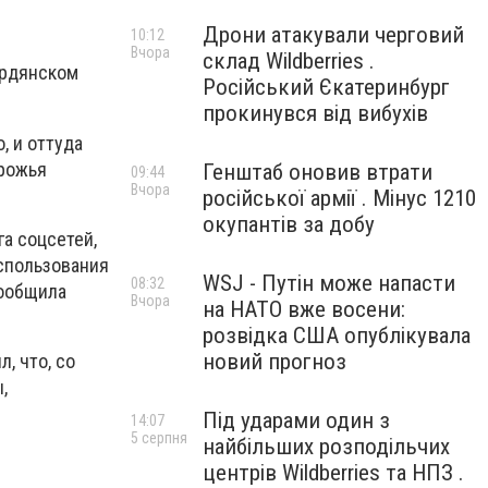
Дрони атакували черговий
10:12
Вчора
склад Wildberries .
ердянском
Російський Єкатеринбург
прокинувся від вибухів
, и оттуда
орожья
Генштаб оновив втрати
09:44
Вчора
російської армії . Мінус 1210
окупантів за добу
а соцсетей,
использования
WSJ - Путін може напасти
08:32
сообщила
Вчора
на НАТО вже восени:
розвідка США опублікувала
новий прогноз
, что, со
,
Під ударами один з
14:07
5 серпня
найбільших розподільчих
центрів Wildberries та НПЗ .