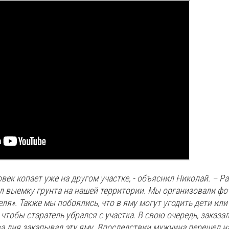
век копает уже на другом участке, - объяснил Николай. – Ра
л выемку грунта на нашей территории. Мы организовали фо
ля». Также мы побоялись, что в яму могут угодить дети или
 чтобы старатель убрался с участка. В свою очередь, заказа
а дня закапывал эту яму. Впоследствии мужчина перешел н