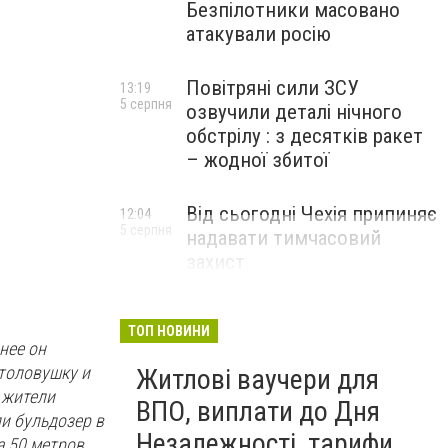
Безпілотники масовано
атакували росію
Повітряні сили ЗСУ
13:19
5 серпня
озвучили деталі нічного
обстрілу : з десятків ракет
– жодної збитої
Від сьогодні Чехія припиняє
12:04
5 серпня
надавати тимчасовий
захист
військовозобов’язаним
українцям
ТОП НОВИНИ
нее он
толовушку и
Житлові ваучери для
 жители
ВПО, виплати до Дня
ли бульдозер в
Незалежності, тарифи
а 50 метров