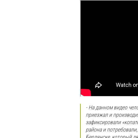
- На данном видео чело
приезжал и производи
зафиксировали «копате
района и потребовали,
Бердянске, который дв