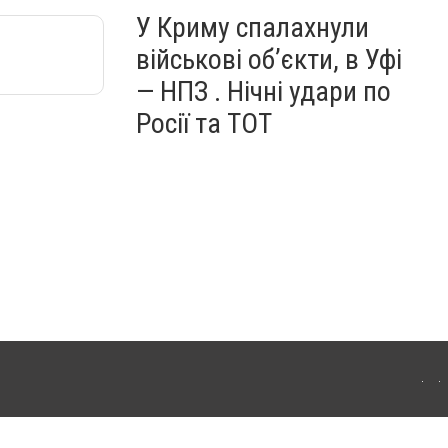
У Криму спалахнули
військові об’єкти, в Уфі
— НПЗ . Нічні удари по
Росії та ТОТ
ердянська. Для інтернет-видань обов'язкове розміщення прямого, відкритого для