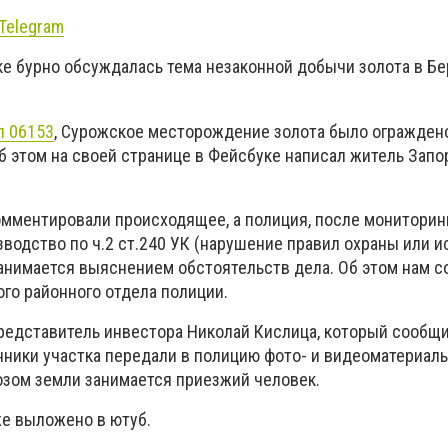
Telegram
ке бурно обсуждалась тема незаконной добычи золота в Б
л 06153
, Сурожское месторождение золота было ограждено
Об этом на своей странице в Фейсбуке написал житель Зап
омментировали происходящее, а полиция, после мониторинг
зводство по ч.2 ст.240 УК (нарушение правил охраны или 
занимается выяснением обстоятельств дела. Об этом нам 
го районного отдела полиции.
редставитель инвестора Николай Кислица, который сообщил
нники участка передали в полицию фото- и видеоматериалы
зом земли занимается приезжий человек.
же выложено в ютуб.