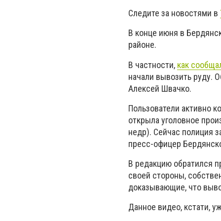
Следите за новостями в
В конце июня в Бердянс
районе.
В частности,
как сообща
начали вывозить руду. 
Алексей Швачко.
Пользователи активно к
открыла уголовное прои
недр). Сейчас полиция 
пресс-офицер Бердянско
В редакцию обратился п
своей стороны, собстве
доказывающие, что выво
Данное видео, кстати, у