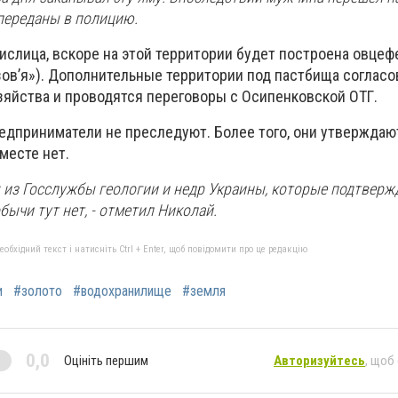
 переданы в полицию.
Кислица, вскоре на этой территории будет построена овце
зов’я»). Дополнительные территории под пастбища согласо
зяйства и проводятся переговоры с Осипенковской ОТГ.
редприниматели не преследуют. Более того, они утверждаю
месте нет.
ы из Госслужбы геологии и недр Украины, которые подтверж
ычи тут нет, - отметил Николай.
бхідний текст і натисніть Ctrl + Enter, щоб повідомити про це редакцію
и
#золото
#водохранилище
#земля
0,0
Оцініть першим
Авторизуйтесь
, щоб