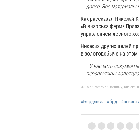
далее. Все материалы
Как рассказал Николай 
«Вiвчарська ферма Приа
управлением лесного хо
Никаких других целей п
в золотодобыче на этом 
- У нас есть документ
перспективы золотодоб
Якщо ви помітили помилку, виділіть нео
#Бердянск
#брд
#новост