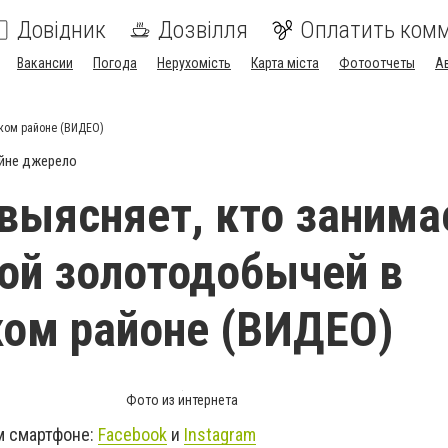
Довідник
Дозвілля
Оплатить ком
Вакансии
Погода
Нерухомість
Карта міста
Фотоотчеты
А
ском районе (ВИДЕО)
йне джерело
выясняет, кто занима
ой золотодобычей в
ом районе (ВИДЕО)
Фото из интернета
м смартфоне:
Facebook
и
Instagram