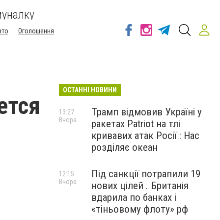
муналку
вто
Оголошення
ОСТАННІ НОВИНИ
ется
Трамп відмовив Україні у
13:27
Вчора
ракетах Patriot на тлі
кривавих атак Росії : Нас
розділяє океан
Під санкції потрапили 19
12:15
Вчора
нових цілей . Британія
вдарила по банках і
«тіньовому флоту» рф