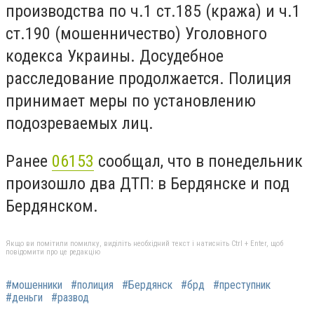
производства по ч.1 ст.185 (кража) и ч.1
ст.190 (мошенничество) Уголовного
кодекса Украины. Досудебное
расследование продолжается. Полиция
принимает меры по установлению
подозреваемых лиц.
Ранее
06153
сообщал, что в
понедельник
произошло два ДТП: в Бердянске и под
Бердянском.
Якщо ви помітили помилку, виділіть необхідний текст і натисніть Ctrl + Enter, щоб
повідомити про це редакцію
#мошенники
#полиция
#Бердянск
#брд
#преступник
#деньги
#развод