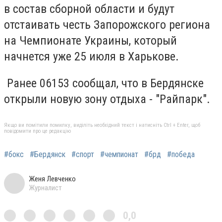
в состав сборной области и будут
отстаивать честь Запорожского региона
на Чемпионате Украины, который
начнется уже 25 июля в Харькове.
Ранее 06153 сообщал, что в
Бердянске
открыли новую зону отдыха - "Райпарк".
Якщо ви помітили помилку, виділіть необхідний текст і натисніть Ctrl + Enter, щоб
повідомити про це редакцію
#бокс
#Бердянск
#спорт
#чемпионат
#брд
#победа
Женя Левченко
Журналист
0,0