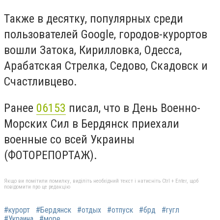
Также в десятку, популярных среди
пользователей
Google
,
городов-курортов
вошли Затока, Кирилловка, Одесса,
Арабатская Стрелка, Седово, Скадовск и
Счастливцево.
Ранее
06153
писал, что в
День Военно-
Морских Сил в Бердянск приехали
военные со всей Украины
(ФОТОРЕПОРТАЖ).
Якщо ви помітили помилку, виділіть необхідний текст і натисніть Ctrl + Enter, щоб
повідомити про це редакцію
#курорт
#Бердянск
#отдых
#отпуск
#брд
#гугл
#Украина
#море