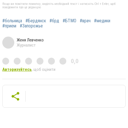
Якщо ви помітили помилку, виділіть необхідний текст і натисніть Ctrl + Enter, щоб
повідомити про це редакцію
#больница
#Бердянск
#брд
#БТМО
#врач
#медики
#прием
#Запорожье
Женя Левченко
Журналист
0,0
Авторизуйтесь
, щоб оцінити