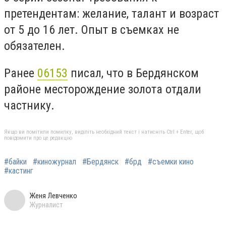
претендентам: желание, талант и возраст
от 5 до 16 лет. Опыт в съемках не
обязателен.
Ранее
06153
писал, что в
Бердянском
районе месторождение золота отдали
частнику.
Якщо ви помітили помилку, виділіть необхідний текст і натисніть Ctrl + Enter, щоб
повідомити про це редакцію
#байки
#киножурнал
#Бердянск
#брд
#съемки кино
#кастинг
Женя Левченко
Журналист