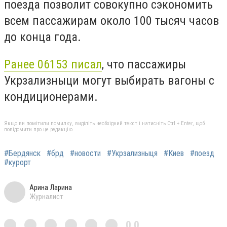
поезда позволит совокупно сэкономить
всем пассажирам около 100 тысяч часов
до конца года.
Ранее 06153 писал
, что пассажиры
Укрзализныци могут выбирать вагоны с
кондиционерами.
Якщо ви помітили помилку, виділіть необхідний текст і натисніть Ctrl + Enter, щоб
повідомити про це редакцію
#Бердянск
#брд
#новости
#Укрзализныця
#Киев
#поезд
#курорт
Арина Ларина
Журналист
0,0