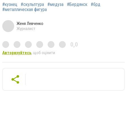
#кузнец
#скульптура
#медуза
#Бердянск
#брд
#металлическая фигура
Женя Левченко
Журналист
0,0
Авторизуйтесь
, щоб оцінити