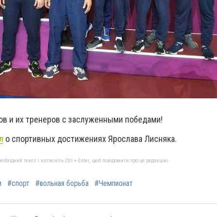
в и их тренеров с заслуженными победами!
л
о спортивных достижениях Ярослава Лисняка.
бхідний текст і натисніть Ctrl + Enter, щоб повідомити про це редакцію
и
#спорт
#вольная борьба
#Чемпионат