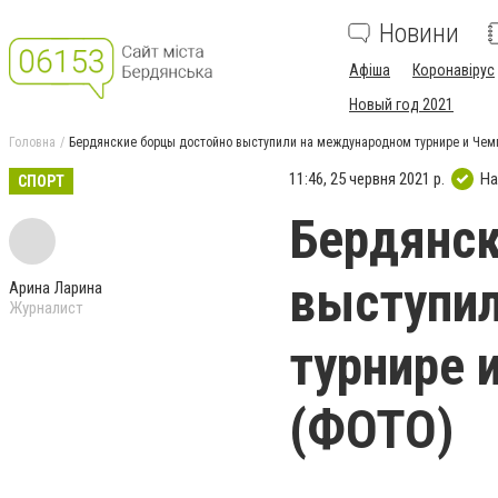
Новини
Афіша
Коронавірус
Новый год 2021
Головна
Бердянские борцы достойно выступили на международном турнире и Чем
11:46, 25 червня 2021 р.
На
СПОРТ
Бердянск
выступи
Арина Ларина
Журналист
турнире 
(ФОТО)