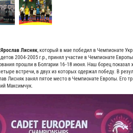
й
Ярослав Лисняк
, который в мае победил в Чемпионате Ук
детов 2004-2005 г.р., принял участие в Чемпионате Европы
ания прошли в Болгарии 16-18 июня. Наш борец показал
четыре встречи, в двух из которых одержал победу. В резу
ав Лисняк занял пятое место в Чемпионате Европы. Его тр
ний Максимчук.