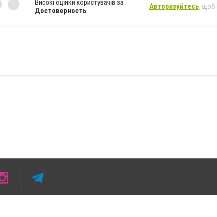
Високі оцінки користувачів за
Авторизуйтесь
, щоб
Достоверность
а умови розміщення в тексті обов'язкового посилання на 06153.com.ua - Сайт міста Б
сті або в якості джерела. Порушення виняткових прав переслідується Законом.