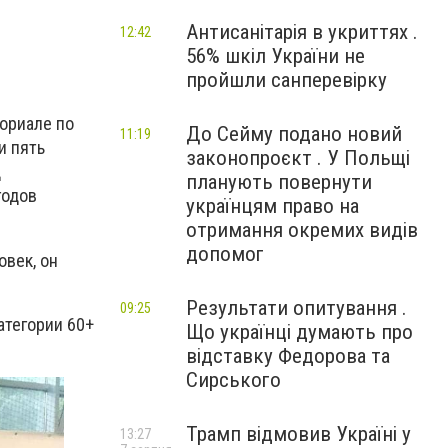
Антисанітарія в укриттях .
12:42
56% шкіл України не
пройшли санперевірку
ориале по
До Сейму подано новий
11:19
и пять
законопроєкт . У Польщі
д
планують повернути
годов
українцям право на
отримання окремих видів
допомог
овек, он
Результати опитування .
09:25
атегории 60+
Що українці думають про
відставку Федорова та
Сирського
Трамп відмовив Україні у
13:27