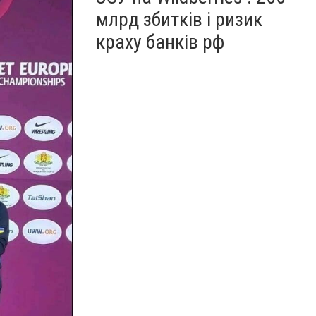
млрд збитків і ризик
краху банків рф