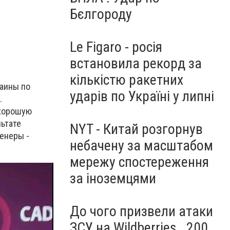
Бєлгороду
Le Figaro - росія
встановила рекорд за
кількістю ракетних
раины по
ударів по Україні у липні
.
 хорошую
льтате
NYT - Китай розгорнув
енеры -
небачену за масштабом
мережу спостереження
за іноземцями
До чого призвели атаки
ЗСУ на Wildberries . 200