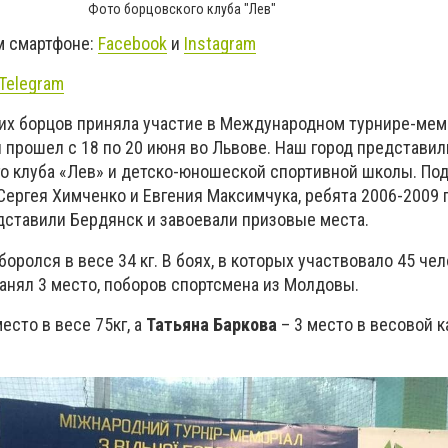
Фото борцовского клуба "Лев"
м смартфоне:
Facebook
и
Instagram
Telegram
их борцов приняла участие в Международном турнире-мем
 прошел с 18 по 20 июня во Львове. Наш город представил
о клуба «Лев» и детско-юношеской спортивной школы. По
Сергея Химченко и Евгения Максимчука, ребята 2006-2009 
ставили Бердянск и завоевали призовые места.
боролся в весе 34 кг. В боях, в которых участвовало 45 чел
анял 3 место, поборов спортсмена из Молдовы.
есто в весе 75кг, а
Татьяна Баркова
– 3 место в весовой к