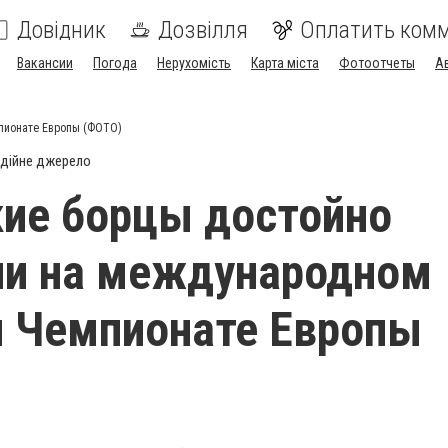
Довідник
Дозвілля
Оплатить ком
Вакансии
Погода
Нерухомість
Карта міста
Фотоотчеты
А
пионате Европы (ФОТО)
дійне джерело
ие борцы достойно
ли на международном
и Чемпионате Европы