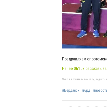
Поздравляем спортсмено
Ранее 06153 рассказыва
Якщо ви помітили помилку, виділіть нео
#Бердянск
#брд
#новост