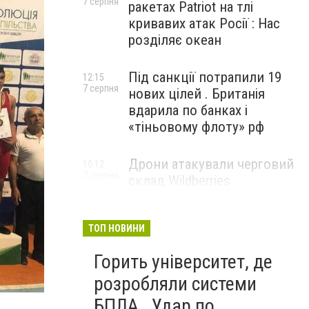
7 серпня
ракетах Patriot на тлі
кривавих атак Росії : Нас
розділяє океан
Під санкції потрапили 19
12:15
7 серпня
нових цілей . Британія
вдарила по банках і
«тіньовому флоту» рф
Дрони атакували черговий
10:12
7 серпня
склад Wildberries .
Російський Єкатеринбург
прокинувся від вибухів
ТОП НОВИНИ
Горить університет, де
розробляли системи
БПЛА . Удар по