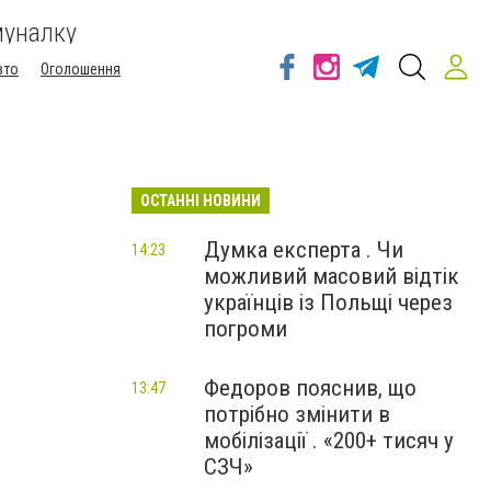
муналку
вто
Оголошення
ОСТАННІ НОВИНИ
Думка експерта . Чи
14:23
можливий масовий відтік
українців із Польщі через
погроми
Федоров пояснив, що
13:47
потрібно змінити в
мобілізації . «200+ тисяч у
СЗЧ»