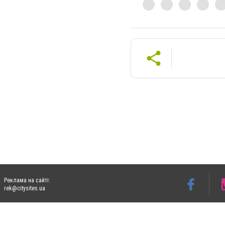
Реклама на сайті:
rek@citysites.ua
Допускається цитування матеріалів без отримання попередньої згоди 06153.com.ua з
пошукових систем гіперпосилання на цитовані статті не нижче другого абзацу в тек