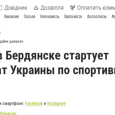
Довідник
Дозвілля
Оплатить ком
Вакансии
Погода
Нерухомість
Карта міста
Фотоотчеты
А
е
дійне джерело
в Бердянске стартует
т Украины по спортив
м смартфоне:
Facebook
и
Instagram
Telegram