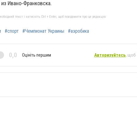
" из Ивано-Франковска.
бхідний текст і натисніть Ctrl + Enter, щоб повідомити про це редакцію
и
#спорт
#Чемпионат Украины
#аэробика
0,0
Оцініть першим
Авторизуйтесь
, щоб