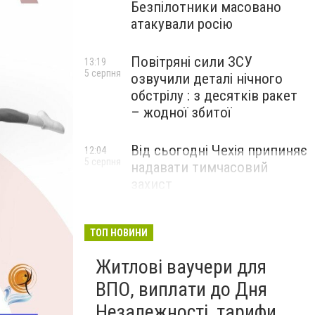
Безпілотники масовано
атакували росію
Повітряні сили ЗСУ
13:19
5 серпня
озвучили деталі нічного
обстрілу : з десятків ракет
– жодної збитої
Від сьогодні Чехія припиняє
12:04
5 серпня
надавати тимчасовий
захист
військовозобов’язаним
українцям
ТОП НОВИНИ
Житлові ваучери для
ВПО, виплати до Дня
Незалежності, тарифи