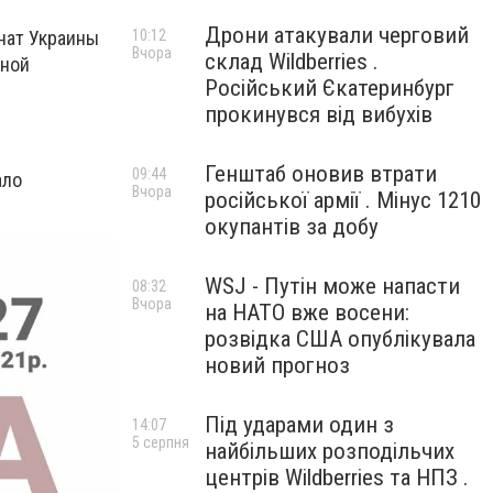
Дрони атакували черговий
10:12
онат Украины
Вчора
склад Wildberries .
вной
Російський Єкатеринбург
прокинувся від вибухів
Генштаб оновив втрати
09:44
ало
Вчора
російської армії . Мінус 1210
окупантів за добу
WSJ - Путін може напасти
08:32
Вчора
на НАТО вже восени:
розвідка США опублікувала
новий прогноз
Під ударами один з
14:07
5 серпня
найбільших розподільчих
центрів Wildberries та НПЗ .