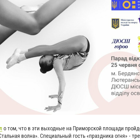
л
о том, что в эти выходные на Приморской площади пройд
тальная волна». Специальный гость «праздника огня» - тр