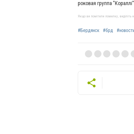
роковая группа "Кораллі
Якщо ви помітили помилку, виділіть нео
#Бердянск
#брд
#новост