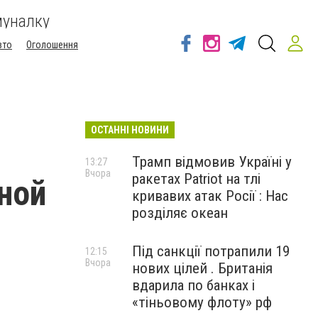
муналку
вто
Оголошення
ОСТАННІ НОВИНИ
Трамп відмовив Україні у
13:27
Вчора
ракетах Patriot на тлі
ной
кривавих атак Росії : Нас
розділяє океан
Під санкції потрапили 19
12:15
Вчора
нових цілей . Британія
вдарила по банках і
«тіньовому флоту» рф