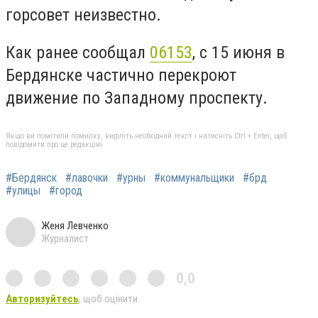
горсовет неизвестно.
Как ранее сообщал
06153
, с 15 июня в
Бердянске частично перекроют
движение по Западному проспекту.
Якщо ви помітили помилку, виділіть необхідний текст і натисніть Ctrl + Enter, щоб
повідомити про це редакцію
#Бердянск
#лавочки
#урны
#коммунальщики
#брд
#улицы
#город
Женя Левченко
Журналист
0,0
Авторизуйтесь
, щоб оцінити