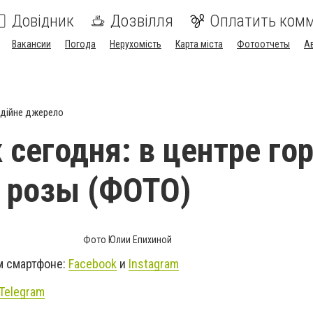
Довідник
Дозвілля
Оплатить ком
Вакансии
Погода
Нерухомість
Карта міста
Фотоотчеты
А
дійне джерело
 сегодня: в центре го
 розы (ФОТО)
Фото Юлии Епихиной
м смартфоне:
Facebook
и
Instagram
Telegram