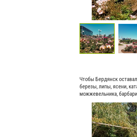
Чтобы Бердянск оставал
березы, липы, ясени, ка
можжевельника, барбарис