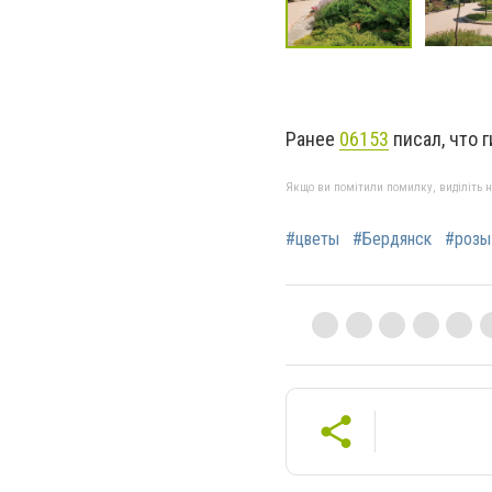
Ранее
06153
писал, что 
Якщо ви помітили помилку, виділіть нео
#цветы
#Бердянск
#розы