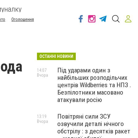
муналку
вто
Оголошення
ОСТАННІ НОВИНИ
рода
Під ударами один з
14:07
Вчора
найбільших розподільчих
центрів Wildberries та НПЗ .
Безпілотники масовано
атакували росію
Повітряні сили ЗСУ
13:19
Вчора
озвучили деталі нічного
обстрілу : з десятків ракет