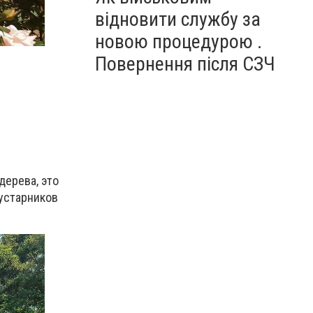
відновити службу за
новою процедурою .
Повернення після СЗЧ
дерева, это
кустарников