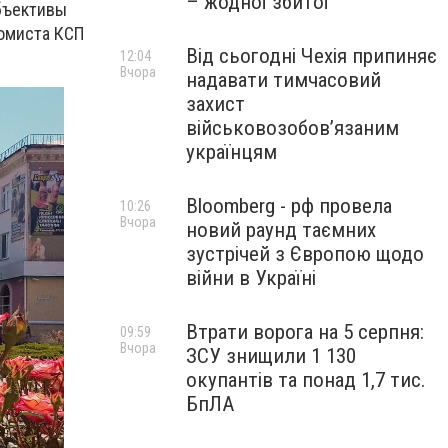
– жодної збитої
объективы
номиста КСП
Від сьогодні Чехія припиняє
12:04
Вчора
надавати тимчасовий
захист
військовозобов’язаним
українцям
Bloomberg - рф провела
10:26
Вчора
новий раунд таємних
зустрічей з Європою щодо
війни в Україні
Втрати ворога на 5 серпня:
09:59
Вчора
ЗСУ знищили 1 130
окупантів та понад 1,7 тис.
БпЛА