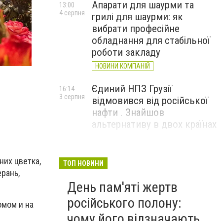
Апарати для шаурми та
13:00
4 серпня
грилі для шаурми: як
вибрати професійне
обладнання для стабільної
роботи закладу
НОВИНИ КОМПАНІЙ
Єдиний НПЗ Грузії
16:14
3 серпня
відмовився від російської
нафти . Знайшов
альтернативу в двох країнах
До чого призвели атаки
15:16
3 серпня
них цветка,
ЗСУ на Wildberries . 200 млрд
ТОП НОВИНИ
рань,
збитків і ризик краху банків
День пам'яті жертв
рф
російського полону:
омом и на
чому його відзначають