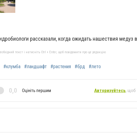
гидробиологи рассказали, когда ожидать нашествия медуз 
бхідний текст і натисніть Ctrl + Enter, щоб повідомити про це редакцію
#клумба
#ландшафт
#растения
#брд
#лето
0,0
Оцініть першим
Авторизуйтесь
, щоб