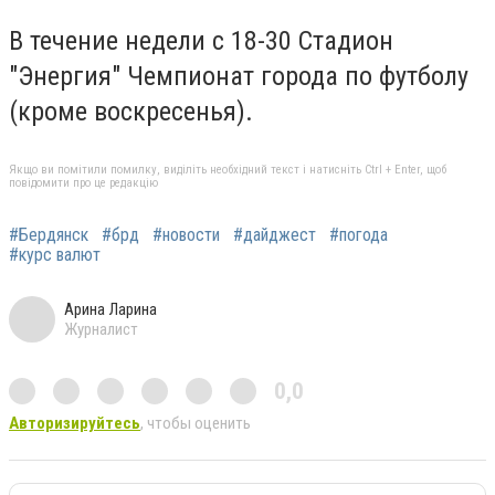
В течение недели с 18-30 Стадион
"Энергия" Чемпионат города по футболу
(кроме воскресенья).
Якщо ви помітили помилку, виділіть необхідний текст і натисніть Ctrl + Enter, щоб
повідомити про це редакцію
#Бердянск
#брд
#новости
#дайджест
#погода
#курс валют
Арина Ларина
Журналист
0,0
Авторизируйтесь
, чтобы оценить