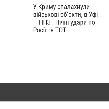
У Криму спалахнули
військові об’єкти, в Уфі
— НПЗ . Нічні удари по
Росії та ТОТ
ердянська. Для інтернет-видань обов'язкове розміщення прямого, відкритого для