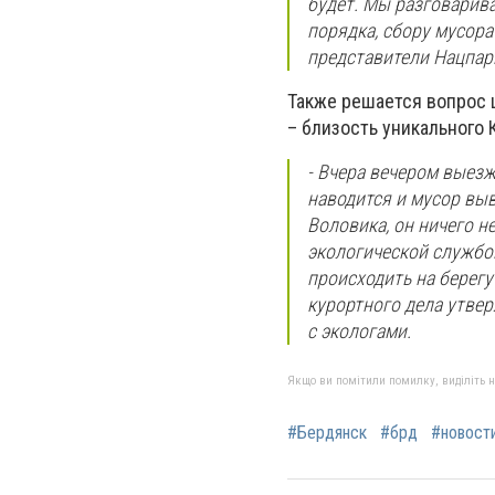
будет. Мы разговарив
порядка, сбору мусора
представители Нацпарк
Также решается вопрос 
– близость уникального 
- Вчера вечером выезж
наводится и мусор выв
Воловика, он ничего н
экологической службой
происходить на берегу
курортного дела утвер
с экологами.
Якщо ви помітили помилку, виділіть нео
#Бердянск
#брд
#новост