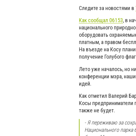
Следите за новостями в
Как сообщал 06153
, в н
национального природно
оборудовать охраняемые
платным, а правом бесп
На въезде на Косу план
получение Голубого флаг
Лето уже началось, но н
конференции мэра, наши 
идей.
Как отметил Валерий Бар
Косы предприниматели п
также не будет.
- Я переживаю за сохр
Национального парка б