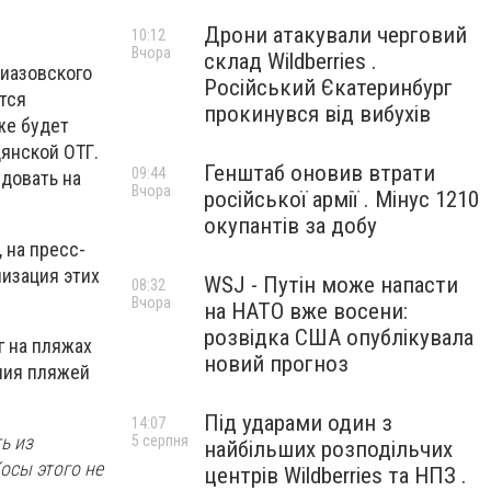
Дрони атакували черговий
10:12
Вчора
склад Wildberries .
риазовского
Російський Єкатеринбург
тся
прокинувся від вибухів
же будет
янской ОТГ.
Генштаб оновив втрати
09:44
довать на
Вчора
російської армії . Мінус 1210
окупантів за добу
 на пресс-
лизация этих
WSJ - Путін може напасти
08:32
Вчора
на НАТО вже восени:
розвідка США опублікувала
г на пляжах
новий прогноз
ния пляжей
Під ударами один з
14:07
ь из
5 серпня
найбільших розподільчих
Косы этого не
центрів Wildberries та НПЗ .