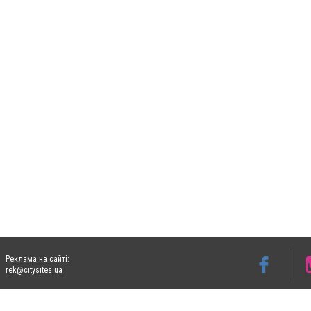
Реклама на сайті:
rek@citysites.ua
Допускається цитування матеріалів без отримання попередньої згоди 06153.com.ua з