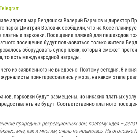
Telegram
ачале апреля мэр Бердянска Валерий Баранов и директор П
го парка Дмитрий Воловик сообщили, что на Косе планируе
 платные парковки. Посещение пляжей для пешеходов то
латного посещения будут пользоваться только жители Берд
ировалось оборудовать супер пляж, который сможет претен
а, то есть международной награды.
ичего из заявленного не внедрено. Поэтому сегодня, 8 июня,
журналисты поинтересовались у мэра, на каком этапе реа
анов, парковки будут размещены, но никаких платных услу
редоставлять не будут. Соответственно платного посеще
анение природных рекреационных зон, поэтому идея – делат
изнес, мне, как и многим, очень не нравилась. На оголовке 