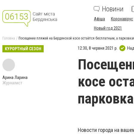
Новини
Афіша
Коронавірус
Новый год 2021
Головна
Посещение пляжей на Бердянской косе остаётся бесплатным, а парковкам
12:30, 8 червня 2021 р.
Над
КУРОРТНЫЙ СЕЗОН
Посещени
косе ост
Арина Ларина
Журналист
парковка
Новости города на ваше