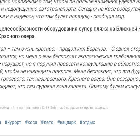
али с Воловиком о том, чтобы он больше внимания уделял 
 и недопущению автотранспорта. Сегодня на Косе соберутся
а и я надеюсь, что там будет порядок, - сообщил мэр.
целесообразности оборудования супер пляжа на Ближней 
Красного озера.
ал – там очень красиво, - продолжил Баранов. - С одной ст
озится, но меня очень беспокоят экологические требования
е нарушает, но я поручил провести консультацию с областно
, чтобы не навредить природе. Меня беспокоит, что это буд
 грязевого, так называемого, Красного озера. Оно резервное
ждают, что там суровая зона запрета. Поэтому будем консу
бхідний текст і натисніть Ctrl + Enter, щоб повідомити про це редакцію
и
#курорт
#коса
#лето
#нацпарк
#отдых