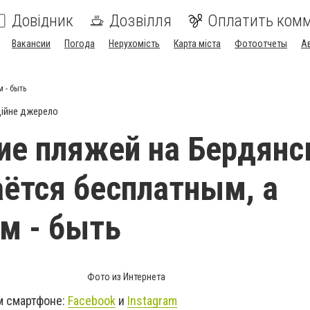
Довідник
Дозвілля
Оплатить ком
Вакансии
Погода
Нерухомість
Карта міста
Фотоотчеты
А
 - быть
ійне джерело
е пляжей на Бердянс
аётся бесплатным, а
м - быть
Фото из Интернета
м смартфоне:
Facebook
и
Instagram