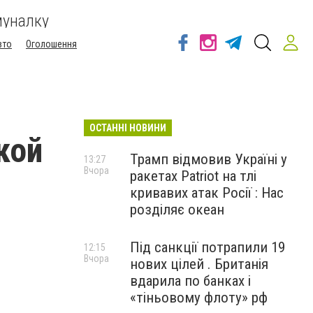
муналку
вто
Оголошення
ОСТАННІ НОВИНИ
кой
Трамп відмовив Україні у
13:27
Вчора
ракетах Patriot на тлі
кривавих атак Росії : Нас
розділяє океан
Під санкції потрапили 19
12:15
Вчора
нових цілей . Британія
вдарила по банках і
«тіньовому флоту» рф