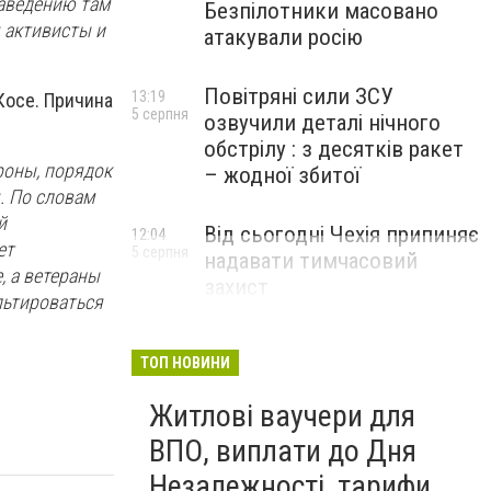
наведению там
Безпілотники масовано
 активисты и
атакували росію
Повітряні сили ЗСУ
13:19
Косе. Причина
5 серпня
озвучили деталі нічного
обстрілу : з десятків ракет
ороны, порядок
– жодної збитої
. По словам
й
Від сьогодні Чехія припиняє
12:04
ет
5 серпня
надавати тимчасовий
, а ветераны
захист
льтироваться
військовозобов’язаним
українцям
ТОП НОВИНИ
Житлові ваучери для
ВПО, виплати до Дня
Незалежності, тарифи