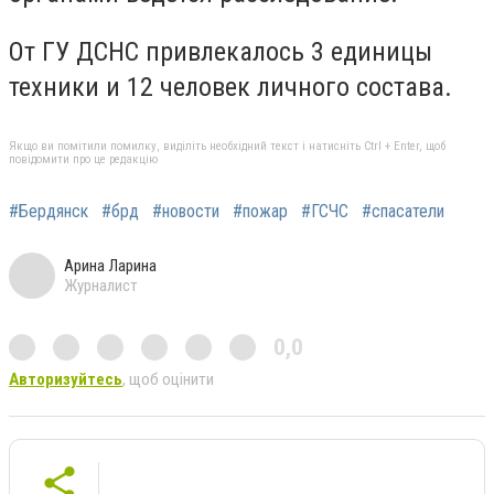
От ГУ ДСНС привлекалось 3 единицы
техники и 12 человек личного состава.
Якщо ви помітили помилку, виділіть необхідний текст і натисніть Ctrl + Enter, щоб
повідомити про це редакцію
#Бердянск
#брд
#новости
#пожар
#ГСЧС
#спасатели
Арина Ларина
Журналист
0,0
Авторизуйтесь
, щоб оцінити