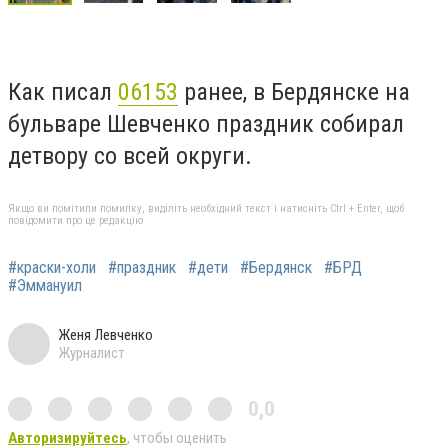
Как писал
06153
ранее, в Бердянске на
бульваре Шевченко праздник собирал
детвору со всей округи.
Якщо ви помітили помилку, виділіть необхідний текст і натисніть Ctrl + Enter, щоб
повідомити про це редакцію
#краски-холи
#праздник
#дети
#Бердянск
#БРД
#Эммануил
Женя Левченко
Журналист
0,0
Авторизируйтесь
, чтобы оценить