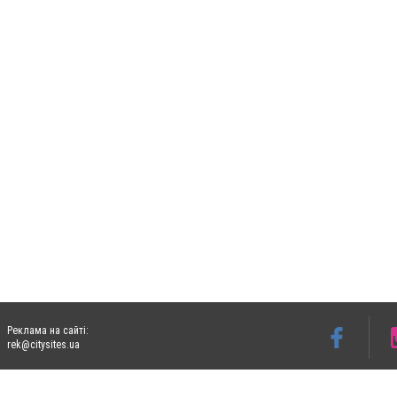
Реклама на сайті:
rek@citysites.ua
Допускається цитування матеріалів без отримання попередньої згоди 06153.com.ua з