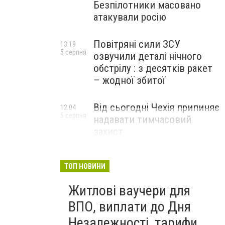
Безпілотники масовано
атакували росію
Повітряні сили ЗСУ
13:19
5 серпня
озвучили деталі нічного
обстрілу : з десятків ракет
– жодної збитої
Від сьогодні Чехія припиняє
12:04
5 серпня
надавати тимчасовий
захист
військовозобов’язаним
українцям
ТОП НОВИНИ
Житлові ваучери для
ВПО, виплати до Дня
Незалежності, тарифи