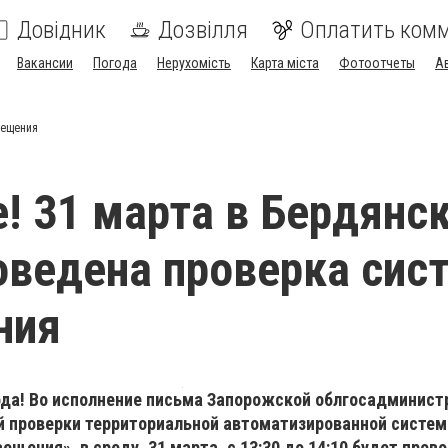
Довідник
Дозвілля
Оплатить ком
Вакансии
Погода
Нерухомість
Карта міста
Фотоотчеты
А
вещения
! 31 марта в Бердянс
оведена проверка сис
ния
да! Во исполнение письма Запорожской облгосадминист
й проверки территориальной автоматизированной систе
ещения», в среду, 31 марта, с 13:30 до 14:10 будет пров