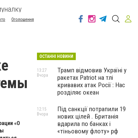
муналку
вто
Оголошення
ОСТАННІ НОВИНИ
ке
Трамп відмовив Україні у
13:27
Вчора
ракетах Patriot на тлі
темы
кривавих атак Росії : Нас
розділяє океан
Під санкції потрапили 19
12:15
Вчора
нових цілей . Британія
рации «О
вдарила по банках і
мы
«тіньовому флоту» рф
одиться