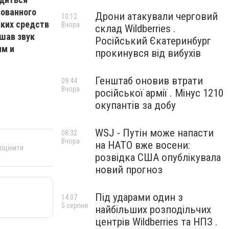
зованного
Дрони атакували черговий
10:12
ских средств
Вчора
склад Wildberries .
шав звук
Російський Єкатеринбург
ям и
прокинувся від вибухів
Генштаб оновив втрати
09:44
Вчора
російської армії . Мінус 1210
окупантів за добу
WSJ - Путін може напасти
08:32
Вчора
на НАТО вже восени:
 оцінити
розвідка США опублікувала
новий прогноз
Під ударами один з
14:07
5 серпня
найбільших розподільчих
центрів Wildberries та НПЗ .