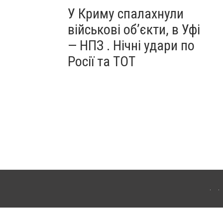
У Криму спалахнули
військові об’єкти, в Уфі
— НПЗ . Нічні удари по
Росії та ТОТ
ердянська. Для інтернет-видань обов'язкове розміщення прямого, відкритого для