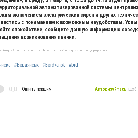
территориальной автоматизированной системы централи
ским включением электрических сирен и других техниче
тнестись с пониманием к возможным неудобствам. Услы
аняйте спокойствие, сообщите данную информацию сосед
ащения возникновения паники.
бхідний текст і натисніть Ctrl + Enter, щоб повідомити про це редакцію
янска
#Бердянськ
#Berdyansk
#brd
0,0
Оцініть першим
Авторизуйтесь
, щоб