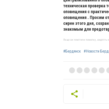
техническая проверка 
оповещения с практиче
оповещения . Просим о
сирен этого дня, сохр
знакомым для предотвр
Якщо ви помітили помилку, виділіть нео
#Бердянск
#Новости Берд