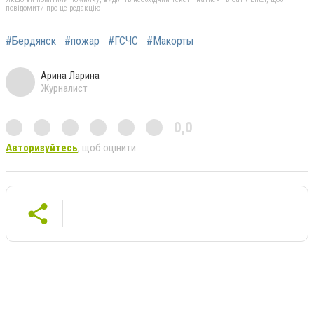
повідомити про це редакцію
#Бердянск
#пожар
#ГСЧС
#Макорты
Арина Ларина
Журналист
0,0
Авторизуйтесь
, щоб оцінити