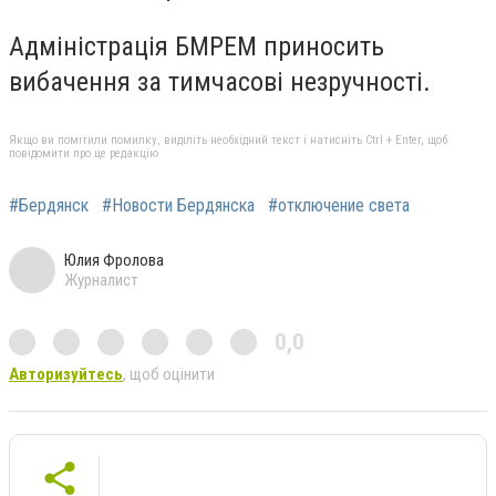
Адміністрація БМРЕМ приносить
вибачення за тимчасові незручності.
Якщо ви помітили помилку, виділіть необхідний текст і натисніть Ctrl + Enter, щоб
повідомити про це редакцію
#Бердянск
#Новости Бердянска
#отключение света
Юлия Фролова
Журналист
0,0
Авторизуйтесь
, щоб оцінити