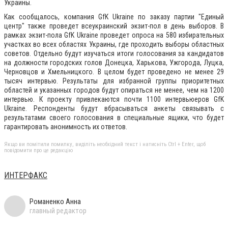
Украины.
Как сообщалось, компания GfK Ukraine по заказу партии "Единый
центр" также проведет всеукраинский экзит-пол в день выборов. В
рамках экзит-пола GfK Ukraine проведет опроса на 580 избирательных
участках во всех областях Украины, где проходить выборы областных
советов. Отдельно будут изучаться итоги голосования за кандидатов
на должности городских голов Донецка, Харькова, Ужгорода, Луцка,
Черновцов и Хмельницкого. В целом будет проведено не менее 29
тысяч интервью. Результаты для избранной группы приоритетных
областей и указанных городов будут опираться не менее, чем на 1200
интервью. К проекту привлекаются почти 1100 интервьюеров GfK
Ukraine. Респонденты будут вбрасываться анкеты связывать с
результатами своего голосования в специальные ящики, что будет
гарантировать анонимность их ответов.
Якщо ви помітили помилку, виділіть необхідний текст і натисніть Ctrl + Enter, щоб
повідомити про це редакцію
ИНТЕРФАКС
Романенко Анна
главный редактор