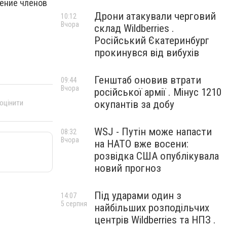
рение членов
Дрони атакували черговий
10:12
Вчора
склад Wildberries .
Російський Єкатеринбург
прокинувся від вибухів
Генштаб оновив втрати
09:44
Вчора
російської армії . Мінус 1210
 оцінити
окупантів за добу
WSJ - Путін може напасти
08:32
Вчора
на НАТО вже восени:
розвідка США опублікувала
новий прогноз
Під ударами один з
14:07
5 серпня
найбільших розподільчих
центрів Wildberries та НПЗ .