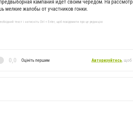
е предвыборная кампания идет своим чередом. На рассмот
ь мелкие жалобы от участников гонки.
бхідний текст і натисніть Ctrl + Enter, щоб повідомити про це редакцію
0,0
Оцініть першим
Авторизуйтесь
, щоб