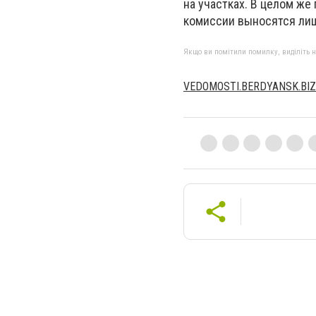
на участках. В целом ж
комиссии выносятся лиш
Якщо ви помітили помилку, виділіть нео
VEDOMOSTI.BERDYANSK.BIZ