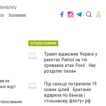
муналку
вто
Оголошення
ОСТАННІ НОВИНИ
Трамп відмовив Україні у
13:27
Вчора
ракетах Patriot на тлі
кривавих атак Росії : Нас
розділяє океан
ам ее
Під санкції потрапили 19
12:15
рые ждут
Вчора
нових цілей . Британія
вдарила по банках і
«тіньовому флоту» рф
 голосования