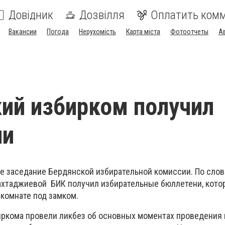
Довідник
Дозвілля
Оплатить ком
Вакансии
Погода
Нерухомість
Карта міста
Фотоотчеты
А
ий избирком получил
ни
 заседание Бердянской избирательной комиссии. По слов
ахтаджиевой БИК получил избирательные бюллетени, кото
 комнате под замком.
иркома провели ликбез об основных моментах проведения