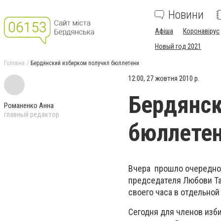
Новини
Афіша
Коронавірус
Новый год 2021
Головна
Бердянский избирком получил бюллетени
12:00, 27 жовтня 2010 р.
Бердянск
Романенко Анна
главный редактор
бюллете
Вчера прошло очередное
председателя Любови Т
своего часа в отдельной
Сегодня для членов изб