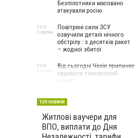
Безпілотники масовано
атакували росію
Повітряні сили ЗСУ
13:19
5 серпня
озвучили деталі нічного
обстрілу : з десятків ракет
– жодної збитої
Від сьогодні Чехія припиняє
12:04
5 серпня
надавати тимчасовий
захист
військовозобов’язаним
українцям
ТОП НОВИНИ
Житлові ваучери для
ВПО, виплати до Дня
Незалежності, тарифи