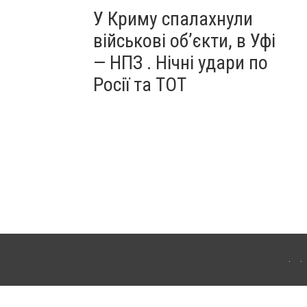
У Криму спалахнули
військові об’єкти, в Уфі
— НПЗ . Нічні удари по
Росії та ТОТ
ердянська. Для інтернет-видань обов'язкове розміщення прямого, відкритого для