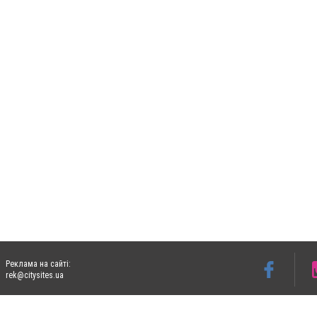
Реклама на сайті:
rek@citysites.ua
Допускається цитування матеріалів без отримання попередньої згоди 06153.com.ua з