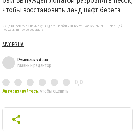
был вынужден лопатой разровнять песок,
чтобы восстановить ландшафт берега
Якщо ви помітили помилку, виділіть необхідний текст і натисніть Ctrl + Enter, щоб
повідомити про це редакцію
MV.ORG.UA
Романенко Анна
главный редактор
0,0
Авторизируйтесь
, чтобы оценить