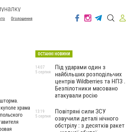
муналку
вто
Оголошення
ОСТАННІ НОВИНИ
Під ударами один з
14:07
5 серпня
найбільших розподільчих
центрів Wildberries та НПЗ .
Безпілотники масовано
атакували росію
 шторма.
 куполе храма
Повітряні сили ЗСУ
13:19
упольского
5 серпня
озвучили деталі нічного
тавителя
обстрілу : з десятків ракет
ровая