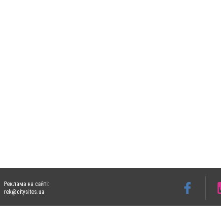
Реклама на сайті:
rek@citysites.ua
Допускається цитування матеріалів без отримання попередньої згоди 06153.com.ua з