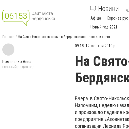
Новини
Афіша
Коронавірус
Новый год 2021
Головна
На Свято-Никольском храме в Бердянске восстановили крест
09:18, 12 жовтня 2010 р.
На Свято
Романенко Анна
главный редактор
Бердянск
Вчера в Свято-Никольск
Напомним, неделю назад
и произошло падение кр
предприятия «Азовинтек
организации Леонида Яр