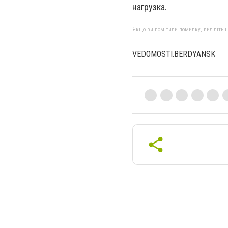
нагрузка.
Якщо ви помітили помилку, виділіть нео
VEDOMOSTI.BERDYANSK