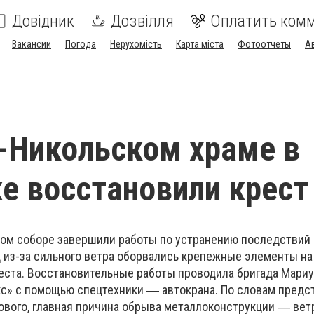
Довідник
Дозвілля
Оплатить ком
Вакансии
Погода
Нерухомість
Карта міста
Фотоотчеты
А
-Никольском храме в
е восстановили крест
ом соборе завершили работы по устранению последствий
 из-за сильного ветра оборвались крепежные элементы на
еста. Восстановительные работы проводила бригада Мари
с» с помощью спецтехники ― автокрана. По словам предс
ового, главная причина обрыва металлоконструкции ― вет