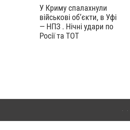
У Криму спалахнули
військові об’єкти, в Уфі
— НПЗ . Нічні удари по
Росії та ТОТ
ердянська. Для інтернет-видань обов'язкове розміщення прямого, відкритого для