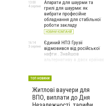
Апарати для шаурми та
13:00
4 серпня
грилі для шаурми: як
вибрати професійне
обладнання для стабільної
роботи закладу
НОВИНИ КОМПАНІЙ
Єдиний НПЗ Грузії
16:14
3 серпня
відмовився від російської
нафти . Знайшов
альтернативу в двох країнах
До чого призвели атаки
15:16
3 серпня
ЗСУ на Wildberries . 200 млрд
ТОП НОВИНИ
збитків і ризик краху банків
Житлові ваучери для
рф
ВПО, виплати до Дня
Незалежності, тарифи