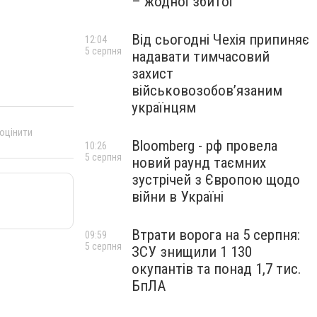
– жодної збитої
Від сьогодні Чехія припиняє
12:04
5 серпня
надавати тимчасовий
захист
військовозобов’язаним
українцям
 оцінити
Bloomberg - рф провела
10:26
5 серпня
новий раунд таємних
зустрічей з Європою щодо
війни в Україні
Втрати ворога на 5 серпня:
09:59
5 серпня
ЗСУ знищили 1 130
окупантів та понад 1,7 тис.
БпЛА